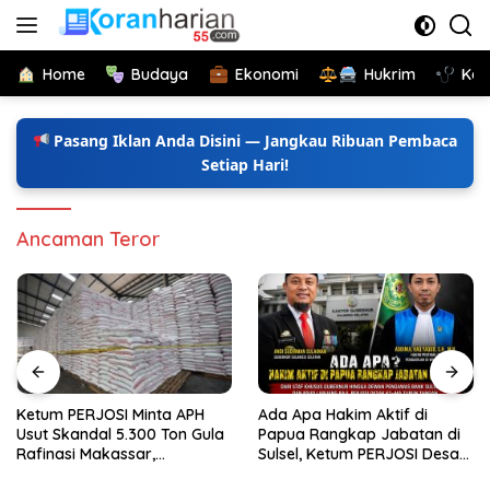
Langsung
ke
konten
Home
Budaya
Ekonomi
Hukrim
Kes
Pasang Iklan Anda Disini — Jangkau Ribuan Pembaca
Setiap Hari!
Ancaman Teror
Ketum PERJOSI Minta APH
Ada Apa Hakim Aktif di
Usut Skandal 5.300 Ton Gula
Papua Rangkap Jabatan di
Rafinasi Makassar,
Sulsel, Ketum PERJOSI Desak
Terungkap Ditahun 2017 Oleh
KY-MA Turun Tangan.