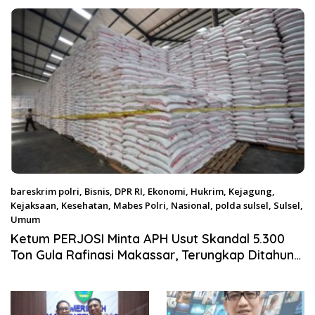
Satgas Pangan Polri.
bareskrim polri
,
Bisnis
,
DPR RI
,
Ekonomi
,
Hukrim
,
Kejagung
,
Kejaksaan
,
Kesehatan
,
Mabes Polri
,
Nasional
,
polda sulsel
,
Sulsel
,
Umum
Agustus 4, 2026
Ketum PERJOSI Minta APH Usut Skandal 5.300
Ton Gula Rafinasi Makassar, Terungkap Ditahun
2017 Oleh Satgas Pangan Polri.