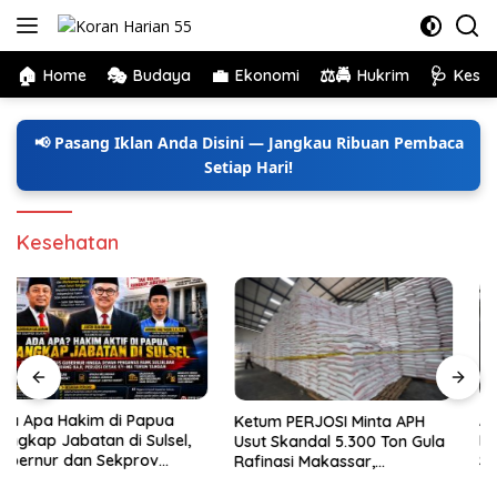
Langsung
ke
konten
🏠
🎭
💼
⚖️🚔
🩺
Home
Budaya
Ekonomi
Hukrim
Kese
📢 Pasang Iklan Anda Disini — Jangkau Ribuan Pembaca
Setiap Hari!
Kesehatan
Ada Apa Hakim Aktif di
Ketum PERJOSI Minta APH
Papua Rangkap Jabatan di
Usut Skandal 5.300 Ton Gula
Sulsel, Ketum PERJOSI Desak
Rafinasi Makassar,
KY-MA Turun Tangan.
Terungkap Ditahun 2017 Oleh