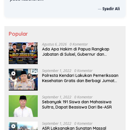
—
Syadir Ali
Popular
Agustus 6, 2026
0 Komentar
Ada Apa Hakim di Papua Rangkap
Jabatan di Sulsel, Gubernur dan
Sekprov Bungkam, Ketum PERJOSI
Desak KY – MA Turun Tangan
September 1, 2022
0 Komentar
Polresta Kendari Lakukan Pemeriksaan
Kesehatan Gratis dan Berbagi Jumat
Berkah
September 1, 2022
0 Komentar
Sebanyak 191 Siswa dan Mahasiswa
Sultra, Dapat Beasiswa Dari Be-ASR
September 1, 2022
0 Komentar
ASR Laksanakan Sunatan Massal