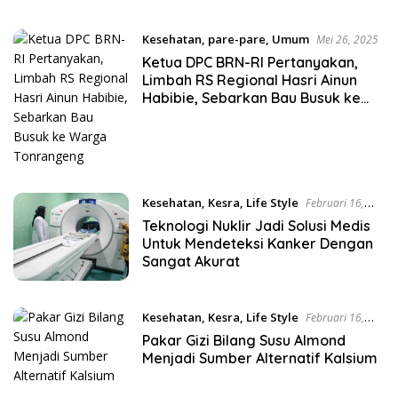
Dengan Narasi IPO PAM Jaya
Kesehatan
,
pare-pare
,
Umum
Mei 26, 2025
Ketua DPC BRN-RI Pertanyakan,
Limbah RS Regional Hasri Ainun
Habibie, Sebarkan Bau Busuk ke
Warga Tonrangeng
Kesehatan
,
Kesra
,
Life Style
Februari 16,
2025
Teknologi Nuklir Jadi Solusi Medis
Untuk Mendeteksi Kanker Dengan
Sangat Akurat
Kesehatan
,
Kesra
,
Life Style
Februari 16,
2025
Pakar Gizi Bilang Susu Almond
Menjadi Sumber Alternatif Kalsium