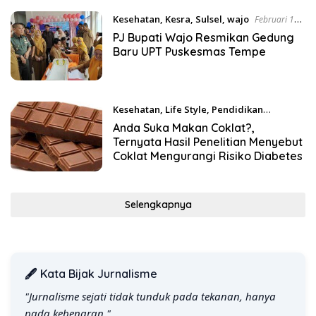
Kesehatan
,
Kesra
,
Sulsel
,
wajo
Februari 11,
2025
PJ Bupati Wajo Resmikan Gedung
Baru UPT Puskesmas Tempe
Kesehatan
,
Life Style
,
Pendidikan
Desember 8, 2024
Anda Suka Makan Coklat?,
Ternyata Hasil Penelitian Menyebut
Coklat Mengurangi Risiko Diabetes
Selengkapnya
🖋️ Kata Bijak Jurnalisme
"Jurnalisme sejati tidak tunduk pada tekanan, hanya
pada kebenaran."