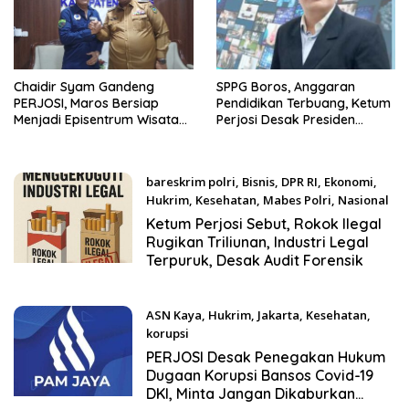
Chaidir Syam Gandeng
SPPG Boros, Anggaran
PERJOSI, Maros Bersiap
Pendidikan Terbuang, Ketum
Menjadi Episentrum Wisata
Perjosi Desak Presiden
dan Pelayanan Publik
Prabowo Bangun Dapur MBG
Sulawesi Selatan
di Sekolah untuk Cegah
Keracunan
bareskrim polri
,
Bisnis
,
DPR RI
,
Ekonomi
,
Hukrim
,
Kesehatan
,
Mabes Polri
,
Nasional
September 19, 2025
Ketum Perjosi Sebut, Rokok Ilegal
Rugikan Triliunan, Industri Legal
Terpuruk, Desak Audit Forensik
ASN Kaya
,
Hukrim
,
Jakarta
,
Kesehatan
,
korupsi
Juli 2, 2025
PERJOSI Desak Penegakan Hukum
Dugaan Korupsi Bansos Covid-19
DKI, Minta Jangan Dikaburkan