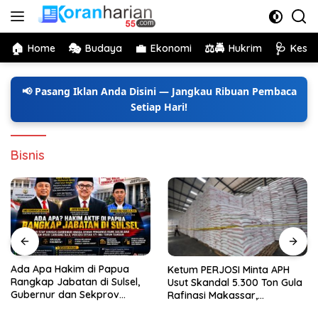
Langsung
ke
konten
🏠
🎭
💼
⚖️🚔
🩺
Home
Budaya
Ekonomi
Hukrim
Kese
📢 Pasang Iklan Anda Disini — Jangkau Ribuan Pembaca
Setiap Hari!
Bisnis
Ada Apa Hakim Aktif di
Ketum PERJOSI Minta APH
Papua Rangkap Jabatan di
Usut Skandal 5.300 Ton Gula
Sulsel, Ketum PERJOSI Desak
Rafinasi Makassar,
KY-MA Turun Tangan.
Terungkap Ditahun 2017 Oleh