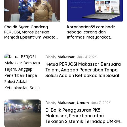
Chaidir Syam Gandeng
koranharian55.com hadir
PERJOSI, Maros Bersiap
sebagai corong dan
Menjadi Episentrum Wisata
informasi masyarakat.
dan Pelayanan Publik
Memberitakan dengan
Sulawesi Selatan
kebenaran
Bisnis
,
Makassar
April 8, 2026
Ketua PERJOSI Makassar Bersuara
Tajam, Anggap Penertiban Tanpa
Solusi Adalah Ketidakadilan Sosial
Bisnis
,
Makassar
,
Umum
April 7, 2026
Di Balik Penggusuran PK5
Makassar, Penertiban atau
Tekanan Sistemik Terhadap UMKM