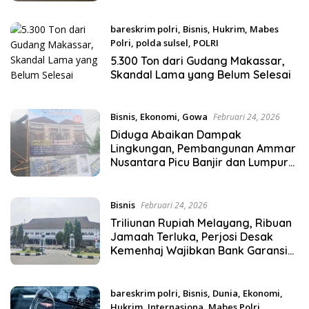
Kecil
bareskrim polri
,
Bisnis
,
Hukrim
,
Mabes
Polri
,
polda sulsel
,
POLRI
Maret 12, 2026
5.300 Ton dari Gudang Makassar,
Skandal Lama yang Belum Selesai
Bisnis
,
Ekonomi
,
Gowa
Februari 24, 2026
Diduga Abaikan Dampak
Lingkungan, Pembangunan Ammar
Nusantara Picu Banjir dan Lumpur
di Saumata Indah
Bisnis
Februari 24, 2026
Triliunan Rupiah Melayang, Ribuan
Jamaah Terluka, Perjosi Desak
Kemenhaj Wajibkan Bank Garansi
dan Tertibkan Total PPIU
bareskrim polri
,
Bisnis
,
Dunia
,
Ekonomi
,
Hukrim
,
Internasiona
,
Mabes Polri