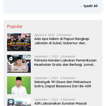
—
Syadir Ali
Popular
Agustus 6, 2026
0 Komentar
Ada Apa Hakim di Papua Rangkap
Jabatan di Sulsel, Gubernur dan
Sekprov Bungkam, Ketum PERJOSI
Desak KY – MA Turun Tangan
September 1, 2022
0 Komentar
Polresta Kendari Lakukan Pemeriksaan
Kesehatan Gratis dan Berbagi Jumat
Berkah
September 1, 2022
0 Komentar
Sebanyak 191 Siswa dan Mahasiswa
Sultra, Dapat Beasiswa Dari Be-ASR
September 1, 2022
0 Komentar
ASR Laksanakan Sunatan Massal