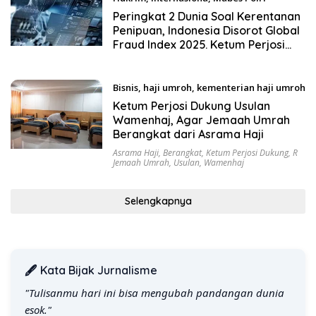
Februari 22, 2026
Peringkat 2 Dunia Soal Kerentanan
Penipuan, Indonesia Disorot Global
Fraud Index 2025. Ketum Perjosi
Minta Pemerintah Bergerak Cepat
Bisnis
,
haji umroh
,
kementerian haji umroh
Februari 18, 2026
Ketum Perjosi Dukung Usulan
Wamenhaj, Agar Jemaah Umrah
Berangkat dari Asrama Haji
Asrama Haji
,
Berangkat
,
Ketum Perjosi Dukung
,
R
Jemaah Umrah
,
Usulan
,
Wamenhaj
Selengkapnya
🖋️ Kata Bijak Jurnalisme
"Tulisanmu hari ini bisa mengubah pandangan dunia
esok."