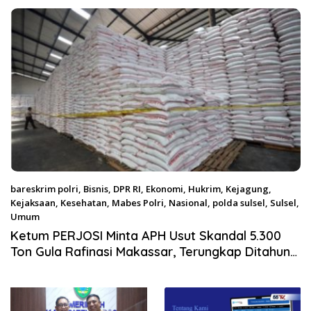
Satgas Pangan Polri.
bareskrim polri
,
Bisnis
,
DPR RI
,
Ekonomi
,
Hukrim
,
Kejagung
,
Kejaksaan
,
Kesehatan
,
Mabes Polri
,
Nasional
,
polda sulsel
,
Sulsel
,
Umum
Agustus 4, 2026
Ketum PERJOSI Minta APH Usut Skandal 5.300
Ton Gula Rafinasi Makassar, Terungkap Ditahun
2017 Oleh Satgas Pangan Polri.