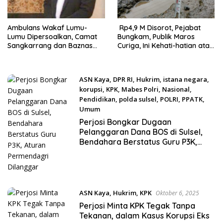
Ambulans Wakaf Lumu-
Rp4,9 M Disorot, Pejabat
Lumu Dipersoalkan, Camat
Bungkam, Publik Maros
Sangkarrang dan Baznas
Curiga, Ini Kehati-hatian atau
Disorot, Warga Nilai Tak
“GTM” Berjamaah.
Pegang Komitmen
ASN Kaya
,
DPR RI
,
Hukrim
,
istana negara
,
korupsi
,
KPK
,
Mabes Polri
,
Nasional
,
Pendidikan
,
polda sulsel
,
POLRI
,
PPATK
,
Umum
November 24, 2025
Perjosi Bongkar Dugaan
Pelanggaran Dana BOS di Sulsel,
Bendahara Berstatus Guru P3K,
Aturan Permendagri Dilanggar
ASN Kaya
,
Hukrim
,
KPK
Oktober 6, 2025
Perjosi Minta KPK Tegak Tanpa
Tekanan, dalam Kasus Korupsi Eks