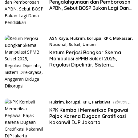
Penyalahgunaan dan Pemborosan
APBN, Sebut BOSP Bukan Lagi Dana
Pendidikan
ASN Kaya
,
Hukrim
,
korupsi
,
KPK
,
Makassar
,
Nasional
,
Sulsel
,
Umum
Juni 18, 2025
Ketum Perjosi Bongkar Skema
Manipulasi SPMB Sulsel 2025,
Regulasi Dipelintir, Sistem
Direkayasa, Anggaran Diduga
Dikorupsi
Hukrim
,
korupsi
,
KPK
,
Peristiwa
Februari 28,
2025
KPK Kembali Memeriksa Pegawai
Pajak Karena Dugaan Gratifikasi
Kakanwil DJP Jakarta