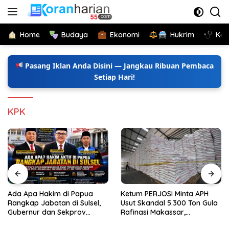
Langsung
ke
konten
Home
Budaya
Ekonomi
Hukrim
Kes
Pasang Iklan Anda Disini — Jangkau Ribuan Pembaca
Setiap Hari!
KPK
im di Papua
Ketum PERJOSI Minta APH
Ada Apa Hakim
tan di Sulsel,
Usut Skandal 5.300 Ton Gula
Papua Rangka
n Sekprov
Rafinasi Makassar,
Sulsel, Ketum
tum PERJOSI
Terungkap Ditahun 2017 Oleh
KY-MA Turun 