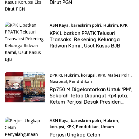
Dirut PGN
ASN Kaya
,
bareskrim polri
,
Hukrim
,
KPK
Oktober 3, 2025
KPK Libatkan PPATK Telusuri
Transaksi Rekening Keluarga
Ridwan Kamil, Usut Kasus BJB
DPR RI
,
Hukrim
,
korupsi
,
KPK
,
Mabes Polri
,
Nasional
,
Pendidikan
Agustus 29, 2025
Rp750 M Digelontorkan Untuk ‘PM’,
Sekolah Tetap Dipungut Rp4 juta.
Ketum Perjosi Desak Presiden
Evaluasi Menteri Dikdasmen, Minta
Rakyat Jangan Terus Jadi Korban
ASN Kaya
,
bareskrim polri
,
Hukrim
,
korupsi
,
KPK
,
Pendidikan
,
Umum
Agustus 22, 2025
Perjosi Ungkap Celah