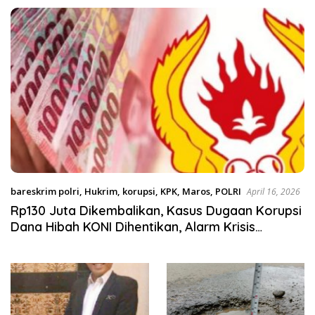
MA Turun Tangan
Satgas Pangan Polri.
bareskrim polri
,
Hukrim
,
korupsi
,
KPK
,
Maros
,
POLRI
April 16, 2026
Rp130 Juta Dikembalikan, Kasus Dugaan Korupsi
Dana Hibah KONI Dihentikan, Alarm Krisis
Kepercayaan Hukum Menggema dari Maros.