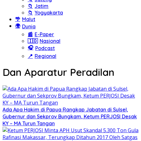
📁
Jatim
📁
Yogyakarta
🌴
Malut
🌍
Dunia
📰
E-Paper
🇮🇩
Nasional
🎧
Podcast
📍
Regional
Dan Aparatur Peradilan
Ada Apa Hakim di Papua Rangkap Jabatan di Sulsel,
Gubernur dan Sekprov Bungkam, Ketum PERJOSI Desak
KY – MA Turun Tangan