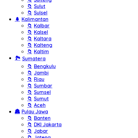
📁
Sulut
📁
Sulsel
🌲
Kalimantan
📁
Kalbar
📁
Kalsel
📁
Kaltara
📁
Kalteng
📁
Kaltim
🏞️
Sumatera
📁
Bengkulu
📁
Jambi
📁
Riau
📁
Sumbar
📁
Sumsel
📁
Sumut
📁
Aceh
🏯
Pulau Jawa
📁
Banten
📁
DKI Jakarta
📁
Jabar
📁
Jateng