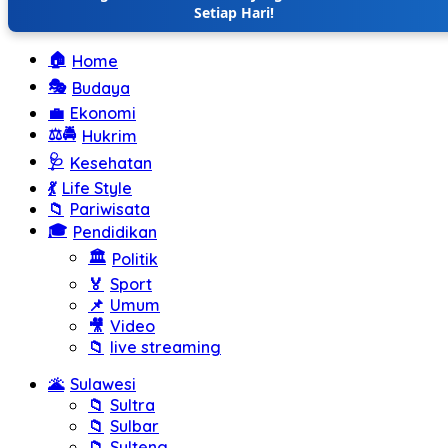
Setiap Hari!
🏠
Home
🎭
Budaya
💼
Ekonomi
⚖️🚔
Hukrim
🩺
Kesehatan
💃
Life Style
📁
Pariwisata
🎓
Pendidikan
🏛️
Politik
🏅
Sport
📌
Umum
🎥
Video
📁
live streaming
🌋
Sulawesi
📁
Sultra
📁
Sulbar
📁
Sulteng