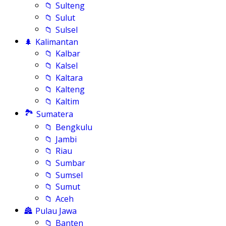
📁
Sulteng
📁
Sulut
📁
Sulsel
🌲
Kalimantan
📁
Kalbar
📁
Kalsel
📁
Kaltara
📁
Kalteng
📁
Kaltim
🏞️
Sumatera
📁
Bengkulu
📁
Jambi
📁
Riau
📁
Sumbar
📁
Sumsel
📁
Sumut
📁
Aceh
🏯
Pulau Jawa
📁
Banten