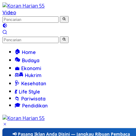
Langsung
ke
Video
konten
🏠
Home
🎭
Budaya
💼
Ekonomi
⚖️🚔
Hukrim
🩺
Kesehatan
💃
Life Style
📁
Pariwisata
🎓
Pendidikan
📢 Pasang Iklan Anda Disini — Jangkau Ribuan Pembaca