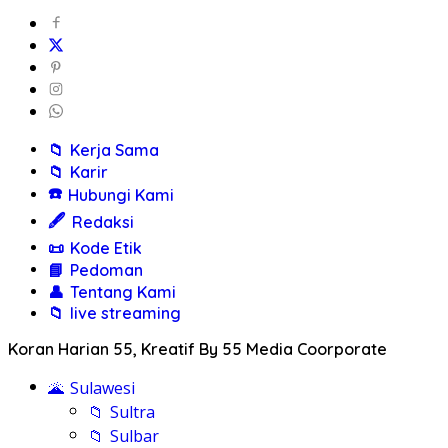
📁
Kerja Sama
📁
Karir
☎️
Hubungi Kami
🖋️
Redaksi
📜
Kode Etik
📘
Pedoman
👤
Tentang Kami
📁
live streaming
Koran Harian 55, Kreatif By 55 Media Coorporate
🌋
Sulawesi
📁
Sultra
📁
Sulbar