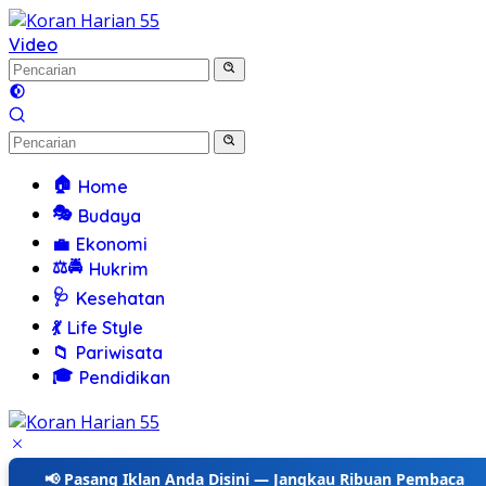
Langsung
ke
Video
konten
🏠
Home
🎭
Budaya
💼
Ekonomi
⚖️🚔
Hukrim
🩺
Kesehatan
💃
Life Style
📁
Pariwisata
🎓
Pendidikan
📢 Pasang Iklan Anda Disini — Jangkau Ribuan Pembaca