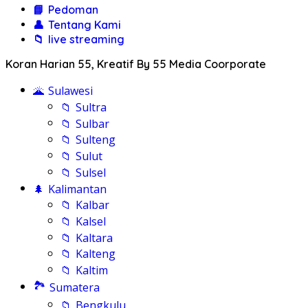
📘
Pedoman
👤
Tentang Kami
📁
live streaming
Koran Harian 55, Kreatif By 55 Media Coorporate
🌋
Sulawesi
📁
Sultra
📁
Sulbar
📁
Sulteng
📁
Sulut
📁
Sulsel
🌲
Kalimantan
📁
Kalbar
📁
Kalsel
📁
Kaltara
📁
Kalteng
📁
Kaltim
🏞️
Sumatera
📁
Bengkulu