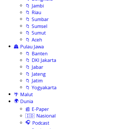
📁
Jambi
📁
Riau
📁
Sumbar
📁
Sumsel
📁
Sumut
📁
Aceh
🏯
Pulau Jawa
📁
Banten
📁
DKI Jakarta
📁
Jabar
📁
Jateng
📁
Jatim
📁
Yogyakarta
🌴
Malut
🌍
Dunia
📰
E-Paper
🇮🇩
Nasional
🎧
Podcast