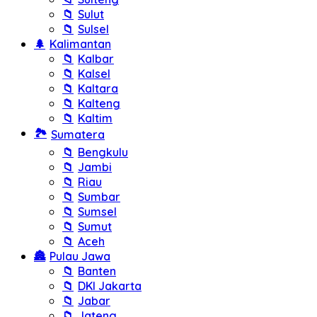
📁
Sulut
📁
Sulsel
🌲
Kalimantan
📁
Kalbar
📁
Kalsel
📁
Kaltara
📁
Kalteng
📁
Kaltim
🏞️
Sumatera
📁
Bengkulu
📁
Jambi
📁
Riau
📁
Sumbar
📁
Sumsel
📁
Sumut
📁
Aceh
🏯
Pulau Jawa
📁
Banten
📁
DKI Jakarta
📁
Jabar
📁
Jateng