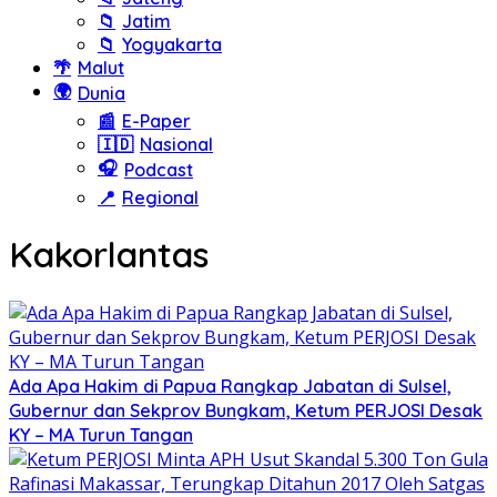
📁
Jatim
📁
Yogyakarta
🌴
Malut
🌍
Dunia
📰
E-Paper
🇮🇩
Nasional
🎧
Podcast
📍
Regional
Kakorlantas
Ada Apa Hakim di Papua Rangkap Jabatan di Sulsel,
Gubernur dan Sekprov Bungkam, Ketum PERJOSI Desak
KY – MA Turun Tangan