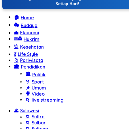
Setiap Hari!
🏠
Home
🎭
Budaya
💼
Ekonomi
⚖️🚔
Hukrim
🩺
Kesehatan
💃
Life Style
📁
Pariwisata
🎓
Pendidikan
🏛️
Politik
🏅
Sport
📌
Umum
🎥
Video
📁
live streaming
🌋
Sulawesi
📁
Sultra
📁
Sulbar
📁
Sulteng