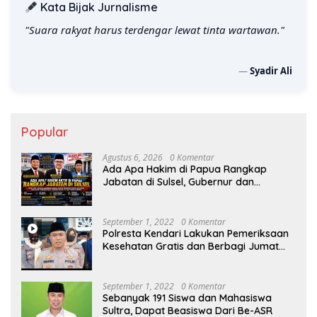
Kata Bijak Jurnalisme
"Suara rakyat harus terdengar lewat tinta wartawan."
—
Syadir Ali
Popular
Agustus 6, 2026
0 Komentar
Ada Apa Hakim di Papua Rangkap
Jabatan di Sulsel, Gubernur dan
Sekprov Bungkam, Ketum PERJOSI
Desak KY – MA Turun Tangan
September 1, 2022
0 Komentar
Polresta Kendari Lakukan Pemeriksaan
Kesehatan Gratis dan Berbagi Jumat
Berkah
September 1, 2022
0 Komentar
Sebanyak 191 Siswa dan Mahasiswa
Sultra, Dapat Beasiswa Dari Be-ASR