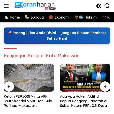
Langsung
ke
konten
Home
Budaya
Ekonomi
Hukrim
Kes
Pasang Iklan Anda Disini — Jangkau Ribuan Pembaca
Setiap Hari!
Kunjungan Kerja di Kota Makassar
Ketum PERJOSI Minta APH
Ada Apa Hakim Aktif di
Usut Skandal 5.300 Ton Gula
Papua Rangkap Jabatan di
Rafinasi Makassar,
Sulsel, Ketum PERJOSI Desak
Terungkap Ditahun 2017 Oleh
KY-MA Turun Tangan.