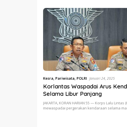
blik Sulawesi
Bungkam, Ketum PERJOSI
Ditahun 
Desak KY – MA Turun Tangan
Pangan Po
Kesra
,
Pariwisata
,
POLRI
Januari 24, 2025
Korlantas Waspadai Arus Ken
Selama Libur Panjang
JAKARTA, KORAN HARIAN 55 — Korps Lalu Lintas (K
mewaspadai pergerakan kendaraan selama m