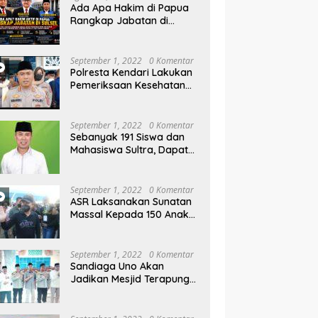
 6
Kelurahan Parangluara
M
Ada Apa Hakim di Papua
Pr
Rangkap Jabatan di
Sulsel, Gubernur dan
Sekprov Bungkam, Ketum
PERJOSI Desak KY – MA
September 1, 2022
0 Komentar
Turun Tangan
Polresta Kendari Lakukan
Pemeriksaan Kesehatan
Gratis dan Berbagi Jumat
Berkah
September 1, 2022
0 Komentar
Sebanyak 191 Siswa dan
Mahasiswa Sultra, Dapat
Beasiswa Dari Be-ASR
September 1, 2022
0 Komentar
ASR Laksanakan Sunatan
Massal Kepada 150 Anak
di Pantai Nambo
September 1, 2022
0 Komentar
Sandiaga Uno Akan
Jadikan Mesjid Terapung
Al Alam Kendari, Sebagai
Objek Wisata