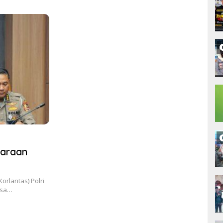
2017 Oleh Satgas
Turun Tangan.
SMPN
lri.
daraan
orlantas) Polri
asa…