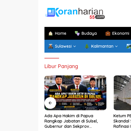
Langsung
ke
konten
Home
Budaya
Ekonomi
Sulawesi
Kalimantan
Libur Panjang
am Gandeng
Ada Apa Hakim di Papua
Ketum PE
ros Bersiap
Rangkap Jabatan di Sulsel,
Skandal 
sentrum Wisata dan
Gubernur dan Sekprov
Rafinasi