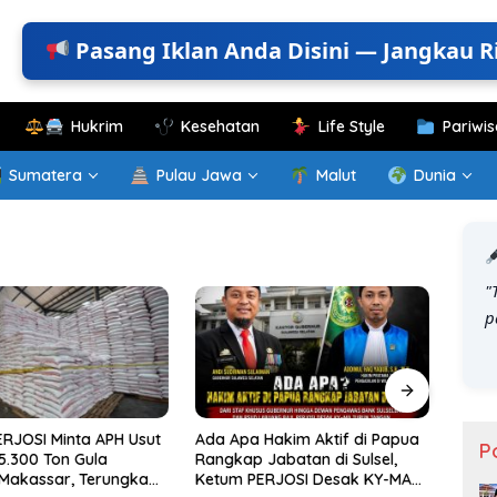
Pasang Iklan Anda Disini — Jangkau R
Hukrim
Kesehatan
Life Style
Pariwis
Sumatera
Pulau Jawa
Malut
Dunia
"
t
RJOSI Minta APH Usut
Ada Apa Hakim Aktif di Papua
SPMB 
P
5.300 Ton Gula
Rangkap Jabatan di Sulsel,
FOM 
 Makassar, Terungkap
Ketum PERJOSI Desak KY-MA
Duga