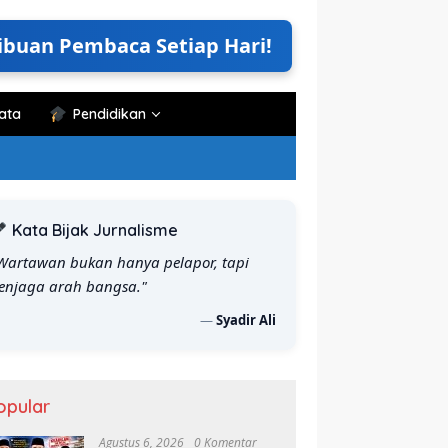
ibuan Pembaca Setiap Hari!
ata
Pendidikan
Kata Bijak Jurnalisme
Wartawan bukan hanya pelapor, tapi
enjaga arah bangsa."
—
Syadir Ali
Usai, Kuota Bertambah,
KKN Tematik Literasi UNHAS
K
opular
Makassar Pertanyakan
Gelar Seminar Program Kerja,
L
an “Rombel Susulan” di
Perkuat Budaya Baca di
P
Agustus 6, 2026
0 Komentar