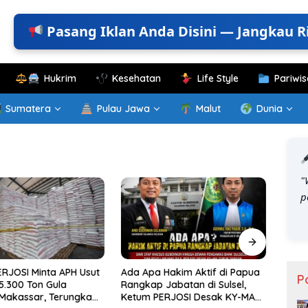
Pasang Iklan Anda Disini — Jangkau R
Hukrim
Kesehatan
Life Style
Pariwis
Sumatera
Pulau Jawa
Malut
Dunia
"
p
RJOSI Minta APH Usut
Ada Apa Hakim Aktif di Papua
SPMB 
P
5.300 Ton Gula
Rangkap Jabatan di Sulsel,
FOM 
 Makassar, Terungkap
Ketum PERJOSI Desak KY-MA
Duga