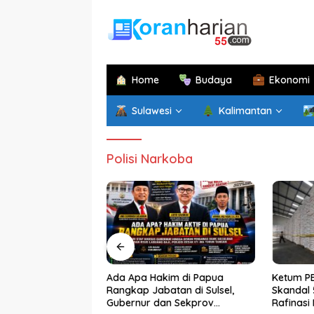
Langsung
ke
konten
Home
Budaya
Ekonomi
Sulawesi
Kalimantan
Polisi Narkoba
am Gandeng
Ada Apa Hakim di Papua
Ketum PE
ros Bersiap
Rangkap Jabatan di Sulsel,
Skandal 
sentrum Wisata dan
Gubernur dan Sekprov
Rafinasi