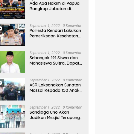
 6
Kelurahan Parangluara
M
Ada Apa Hakim di Papua
Pr
Rangkap Jabatan di
Sulsel, Gubernur dan
Sekprov Bungkam, Ketum
PERJOSI Desak KY – MA
September 1, 2022
0 Komentar
Turun Tangan
Polresta Kendari Lakukan
Pemeriksaan Kesehatan
Gratis dan Berbagi Jumat
Berkah
September 1, 2022
0 Komentar
Sebanyak 191 Siswa dan
Mahasiswa Sultra, Dapat
Beasiswa Dari Be-ASR
September 1, 2022
0 Komentar
ASR Laksanakan Sunatan
Massal Kepada 150 Anak
di Pantai Nambo
September 1, 2022
0 Komentar
Sandiaga Uno Akan
Jadikan Mesjid Terapung
Al Alam Kendari, Sebagai
Objek Wisata