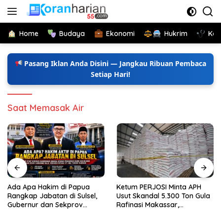
Langsung
ke
konten
Home
Budaya
Ekonomi
Hukrim
Kes
Pasang Iklan Anda Disini — Jangkau Ribuan Pembaca
Setiap Hari!
Saat Memasak Air
di Papua
Ketum PERJOSI Minta APH
Ada Apa Hakim Ak
di Sulsel,
Usut Skandal 5.300 Ton Gula
Papua Rangkap J
ekprov
Rafinasi Makassar,
Sulsel, Ketum PE
 PERJOSI
Terungkap Ditahun 2017 Oleh
KY-MA Turun Tan