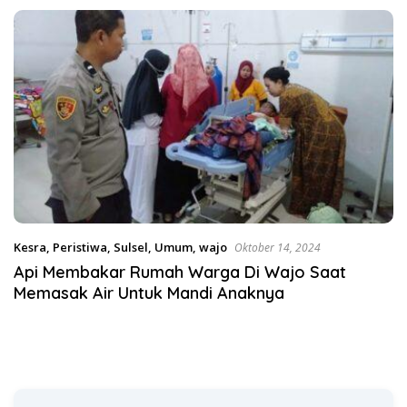
Turun Tangan
Satgas Pangan Polri.
Kesra
,
Peristiwa
,
Sulsel
,
Umum
,
wajo
Oktober 14, 2024
Api Membakar Rumah Warga Di Wajo Saat
Memasak Air Untuk Mandi Anaknya