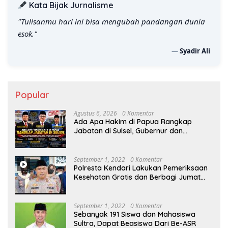
Kata Bijak Jurnalisme
"Tulisanmu hari ini bisa mengubah pandangan dunia
esok."
—
Syadir Ali
Popular
Agustus 6, 2026
0 Komentar
Ada Apa Hakim di Papua Rangkap
Jabatan di Sulsel, Gubernur dan
Sekprov Bungkam, Ketum PERJOSI
Desak KY – MA Turun Tangan
September 1, 2022
0 Komentar
Polresta Kendari Lakukan Pemeriksaan
Kesehatan Gratis dan Berbagi Jumat
Berkah
September 1, 2022
0 Komentar
Sebanyak 191 Siswa dan Mahasiswa
Sultra, Dapat Beasiswa Dari Be-ASR