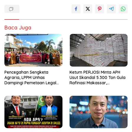
Baca Juga
Pencegahan Sengketa
Ketum PERJOSI Minta APH
Agraria, LPPM Unhas
Usut Skandal 5.300 Ton Gula
Dampingi Pemetaan Legal
Rafinasi Makassar,
Tanah Non-Sertifikat
Terungkap Ditahun 2017 Oleh
Satgas Pangan Polri.