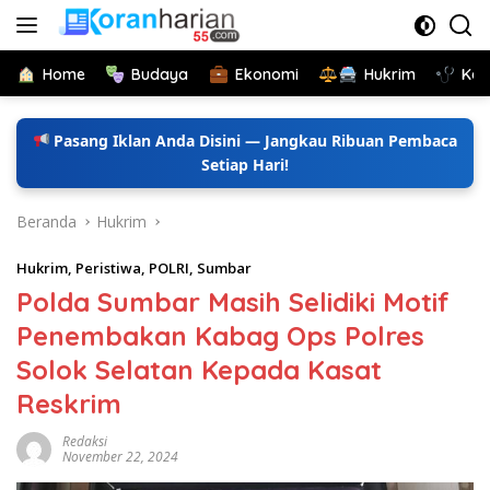
Langsung
ke
konten
Home
Budaya
Ekonomi
Hukrim
Kes
Pasang Iklan Anda Disini — Jangkau Ribuan Pembaca
Setiap Hari!
Beranda
Hukrim
Hukrim
,
Peristiwa
,
POLRI
,
Sumbar
Polda Sumbar Masih Selidiki Motif
Penembakan Kabag Ops Polres
Solok Selatan Kepada Kasat
Reskrim
Redaksi
November 22, 2024