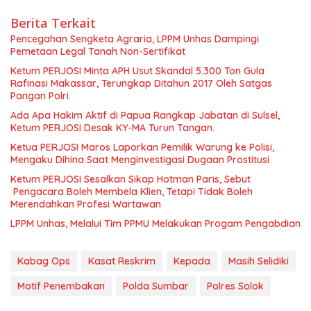
Berita Terkait
Pencegahan Sengketa Agraria, LPPM Unhas Dampingi
Pemetaan Legal Tanah Non-Sertifikat
Ketum PERJOSI Minta APH Usut Skandal 5.300 Ton Gula
Rafinasi Makassar, Terungkap Ditahun 2017 Oleh Satgas
Pangan Polri.
Ada Apa Hakim Aktif di Papua Rangkap Jabatan di Sulsel,
Ketum PERJOSI Desak KY-MA Turun Tangan.
Ketua PERJOSI Maros Laporkan Pemilik Warung ke Polisi,
Mengaku Dihina Saat Menginvestigasi Dugaan Prostitusi
Ketum PERJOSI Sesalkan Sikap Hotman Paris, Sebut
Pengacara Boleh Membela Klien, Tetapi Tidak Boleh
Merendahkan Profesi Wartawan
LPPM Unhas, Melalui Tim PPMU Melakukan Progam Pengabdian
Kabag Ops
Kasat Reskrim
Kepada
Masih Selidiki
Motif Penembakan
Polda Sumbar
Polres Solok