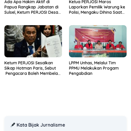
Ada Apa Hakim Aktif di
Ketua PERJOSI Maros
Papua Rangkap Jabatan di
Laporkan Pemilik Warung ke
Sulsel, Ketum PERJOSI Desak
Polisi, Mengaku Dihina Saat
KY-MA Turun Tangan.
Menginvestigasi Dugaan
Prostitusi
Ketum PERJOSI Sesalkan
LPPM Unhas, Melalui Tim
Sikap Hotman Paris, Sebut
PPMU Melakukan Progam
Pengacara Boleh Membela
Pengabdian
Klien, Tetapi Tidak Boleh
Merendahkan Profesi
Wartawan
Kata Bijak Jurnalisme