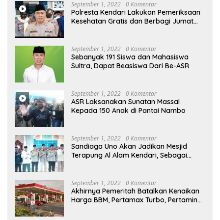
September 1, 2022
0 Komentar
Polresta Kendari Lakukan Pemeriksaan
Kesehatan Gratis dan Berbagi Jumat
Berkah
September 1, 2022
0 Komentar
Sebanyak 191 Siswa dan Mahasiswa
Sultra, Dapat Beasiswa Dari Be-ASR
September 1, 2022
0 Komentar
ASR Laksanakan Sunatan Massal
Kepada 150 Anak di Pantai Nambo
September 1, 2022
0 Komentar
Sandiaga Uno Akan Jadikan Mesjid
Terapung Al Alam Kendari, Sebagai
Objek Wisata
September 1, 2022
0 Komentar
Akhirnya Pemeritah Batalkan Kenaikan
Harga BBM, Pertamax Turbo, Pertamina
Dex dan Dexlite Turun , Ini Daftarnya