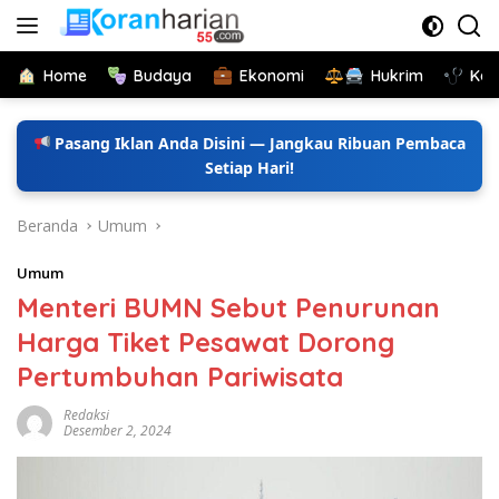
Langsung
ke
konten
Home
Budaya
Ekonomi
Hukrim
Kes
Pasang Iklan Anda Disini — Jangkau Ribuan Pembaca
Setiap Hari!
Beranda
Umum
Umum
Menteri BUMN Sebut Penurunan
Harga Tiket Pesawat Dorong
Pertumbuhan Pariwisata
Redaksi
Desember 2, 2024