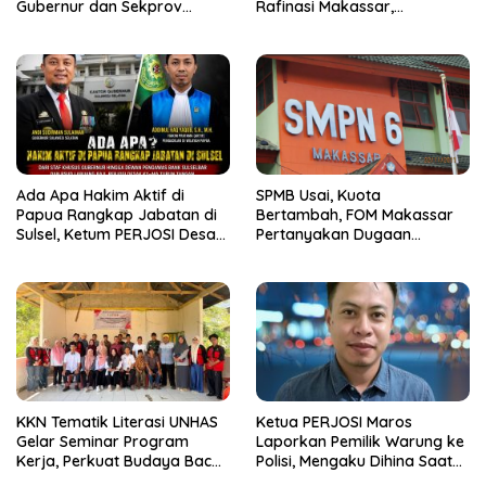
Gubernur dan Sekprov
Rafinasi Makassar,
Bungkam, Ketum PERJOSI
Terungkap Ditahun 2017 Oleh
Desak KY – MA Turun Tangan
Satgas Pangan Polri.
Ada Apa Hakim Aktif di
SPMB Usai, Kuota
Papua Rangkap Jabatan di
Bertambah, FOM Makassar
Sulsel, Ketum PERJOSI Desak
Pertanyakan Dugaan
KY-MA Turun Tangan.
“Rombel Susulan” di SMPN 6
KKN Tematik Literasi UNHAS
Ketua PERJOSI Maros
Gelar Seminar Program
Laporkan Pemilik Warung ke
Kerja, Perkuat Budaya Baca
Polisi, Mengaku Dihina Saat
di Kelurahan Parangluara
Menginvestigasi Dugaan