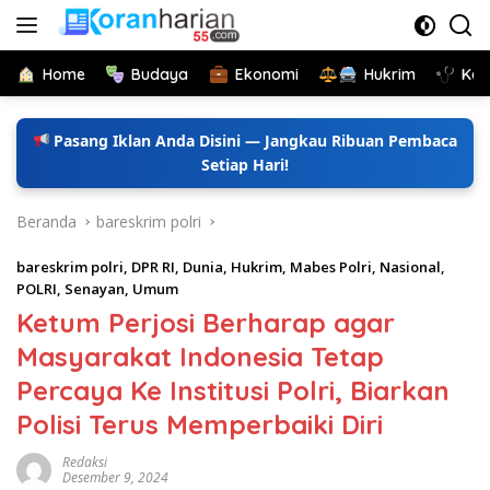
Langsung
ke
konten
Home
Budaya
Ekonomi
Hukrim
Kes
Pasang Iklan Anda Disini — Jangkau Ribuan Pembaca
Setiap Hari!
Beranda
bareskrim polri
bareskrim polri
,
DPR RI
,
Dunia
,
Hukrim
,
Mabes Polri
,
Nasional
,
POLRI
,
Senayan
,
Umum
Ketum Perjosi Berharap agar
Masyarakat Indonesia Tetap
Percaya Ke Institusi Polri, Biarkan
Polisi Terus Memperbaiki Diri
Redaksi
Desember 9, 2024