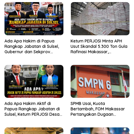
Ada Apa Hakim di Papua
Ketum PERJOSI Minta APH
Rangkap Jabatan di Sulsel,
Usut Skandal 5.300 Ton Gula
Gubernur dan Sekprov
Rafinasi Makassar,
Bungkam, Ketum PERJOSI
Terungkap Ditahun 2017 Oleh
Desak KY – MA Turun Tangan
Satgas Pangan Polri.
Ada Apa Hakim Aktif di
SPMB Usai, Kuota
Papua Rangkap Jabatan di
Bertambah, FOM Makassar
Sulsel, Ketum PERJOSI Desak
Pertanyakan Dugaan
KY-MA Turun Tangan.
“Rombel Susulan” di SMPN 6