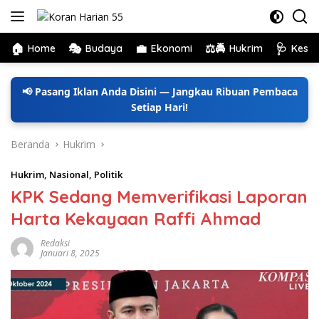
Langsung
ke
konten
🏠
🎭
💼
⚖️🚔
🩺
Home
Budaya
Ekonomi
Hukrim
Kese
📢 Pasang Iklan Anda Disini — Jangkau Ribuan Pembaca
Setiap Hari!
Beranda
Hukrim
Hukrim
,
Nasional
,
Politik
KPK Sedang Memverifikasi Laporan
Harta Kekayaan Raffi Ahmad
Redaksi
Januari 8, 2025