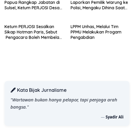
Papua Rangkap Jabatan di
Laporkan Pemilik Warung ke
Sulsel, Ketum PERJOSI Desak
Polisi, Mengaku Dihina Saat
KY-MA Turun Tangan.
Menginvestigasi Dugaan
Prostitusi
Ketum PERJOSI Sesalkan
LPPM Unhas, Melalui Tim
Sikap Hotman Paris, Sebut
PPMU Melakukan Progam
Pengacara Boleh Membela
Pengabdian
Klien, Tetapi Tidak Boleh
Merendahkan Profesi
Wartawan
🖋️ Kata Bijak Jurnalisme
"Wartawan bukan hanya pelapor, tapi penjaga arah
bangsa."
—
Syadir Ali