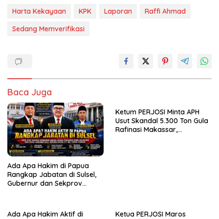
Harta Kekayaan
KPK
Laporan
Raffi Ahmad
Sedang Memverifikasi
Baca Juga
Ketum PERJOSI Minta APH
Usut Skandal 5.300 Ton Gula
Rafinasi Makassar,
Terungkap Ditahun 2017 Oleh
Satgas Pangan Polri.
Ada Apa Hakim di Papua
Rangkap Jabatan di Sulsel,
Gubernur dan Sekprov
Bungkam, Ketum PERJOSI
Desak KY – MA Turun Tangan
Ada Apa Hakim Aktif di
Ketua PERJOSI Maros