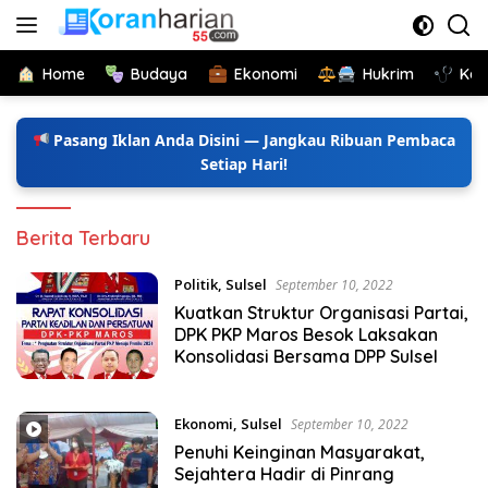
Langsung
ke
konten
Home
Budaya
Ekonomi
Hukrim
Kes
Pasang Iklan Anda Disini — Jangkau Ribuan Pembaca
Setiap Hari!
Koran
Berita Terbaru
Harian
55
Politik
,
Sulsel
September 10, 2022
Kuatkan Struktur Organisasi Partai,
DPK PKP Maros Besok Laksakan
Konsolidasi Bersama DPP Sulsel
Ekonomi
,
Sulsel
September 10, 2022
Penuhi Keinginan Masyarakat,
Sejahtera Hadir di Pinrang