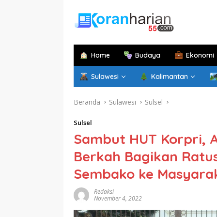
Langsung
ke
konten
Home
Budaya
Ekonomi
Sulawesi
Kalimantan
Beranda
Sulawesi
Sulsel
Sulsel
Sambut HUT Korpri, A
Berkah Bagikan Ratus
Sembako ke Masyara
Redaksi
November 4, 2022