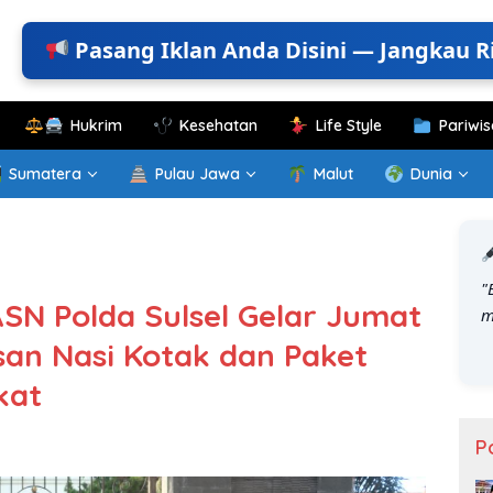
Pasang Iklan Anda Disini — Jangkau R
Hukrim
Kesehatan
Life Style
Pariwis
Sumatera
Pulau Jawa
Malut
Dunia
"
SN Polda Sulsel Gelar Jumat
m
an Nasi Kotak dan Paket
kat
P