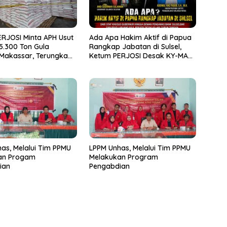
RJOSI Minta APH Usut
Ada Apa Hakim Aktif di Papua
5.300 Ton Gula
Rangkap Jabatan di Sulsel,
 Makassar, Terungkap
Ketum PERJOSI Desak KY-MA
2017 Oleh Satgas
Turun Tangan.
lri.
as, Melalui Tim PPMU
LPPM Unhas, Melalui Tim PPMU
an Progam
Melakukan Program
ian
Pengabdian