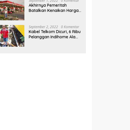
September 1, 2022
0 Komentar
Akhirnya Pemeritah
Batalkan Kenaikan Harga
BBM, Pertamax Turbo,
Pertamina Dex dan Dexlite
Turun , Ini Daftarnya
September 2, 2022
0 Komentar
Kabel Telkom Dicuri, 6 Ribu
Pelanggan Indihome Alami
Gangguan Kendari