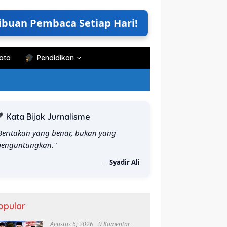
ibuan Pembaca Setiap Hari!
ata
Pendidikan
Kata Bijak Jurnalisme
Beritakan yang benar, bukan yang
enguntungkan."
—
Syadir Ali
opular
Agustus 6, 2026
0 Komentar