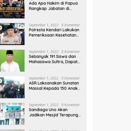
Ada Apa Hakim di Papua
Rangkap Jabatan di
Sulsel, Gubernur dan
Sekprov Bungkam, Ketum
PERJOSI Desak KY – MA
September 1, 2022
0 Komentar
Turun Tangan
Polresta Kendari Lakukan
Pemeriksaan Kesehatan
Gratis dan Berbagi Jumat
Berkah
September 1, 2022
0 Komentar
Sebanyak 191 Siswa dan
Mahasiswa Sultra, Dapat
Beasiswa Dari Be-ASR
September 1, 2022
0 Komentar
ASR Laksanakan Sunatan
Massal Kepada 150 Anak
di Pantai Nambo
September 1, 2022
0 Komentar
Sandiaga Uno Akan
Jadikan Mesjid Terapung
Al Alam Kendari, Sebagai
Objek Wisata