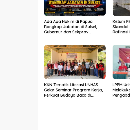
Ada Apa Hakim di Papua
Ketum PE
Rangkap Jabatan di Sulsel,
Skandal 
Gubernur dan Sekprov
Rafinasi
Bungkam, Ketum PERJOSI
Ditahun 
Desak KY – MA Turun Tangan
Pangan Po
KKN Tematik Literasi UNHAS
LPPM Unh
Gelar Seminar Program Kerja,
Melakuk
Perkuat Budaya Baca di
Pengabd
Kelurahan Parangluara