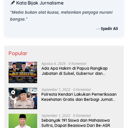
Kata Bijak Jurnalisme
"Jurnalis yang jujur lebih tajam dari pedang keadilan."
—
Syadir Ali
Popular
Agustus 6, 2026
0 Komentar
Ada Apa Hakim di Papua Rangkap
Jabatan di Sulsel, Gubernur dan
Sekprov Bungkam, Ketum PERJOSI
Desak KY – MA Turun Tangan
September 1, 2022
0 Komentar
Polresta Kendari Lakukan Pemeriksaan
Kesehatan Gratis dan Berbagi Jumat
Berkah
September 1, 2022
0 Komentar
Sebanyak 191 Siswa dan Mahasiswa
Sultra, Dapat Beasiswa Dari Be-ASR