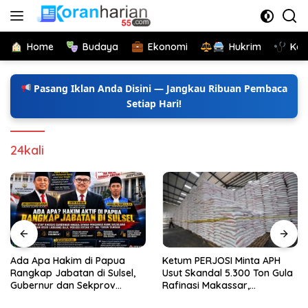
Langsung
ke
konten
Home
Budaya
Ekonomi
Hukrim
Kes
Pasang Iklan Anda Disini — Jangkau Ribuan Pembaca
Setiap Hari!
24kali
Ada Apa Hakim di Papua
Ketum PERJOSI Minta APH
Rangkap Jabatan di Sulsel,
Usut Skandal 5.300 Ton Gula
Gubernur dan Sekprov
Rafinasi Makassar,
Bungkam, Ketum PERJOSI
Terungkap Ditahun 2017 Oleh