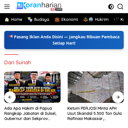
Langsung
ke
konten
Home
Budaya
Ekonomi
Hukrim
Kes
Pasang Iklan Anda Disini — Jangkau Ribuan Pembaca
Setiap Hari!
Dari Suriah
Ada Apa Hakim di Papua
Ketum PERJOSI Minta APH
Rangkap Jabatan di Sulsel,
Usut Skandal 5.300 Ton Gula
Gubernur dan Sekprov
Rafinasi Makassar,
Bungkam, Ketum PERJOSI
Terungkap Ditahun 2017 Oleh