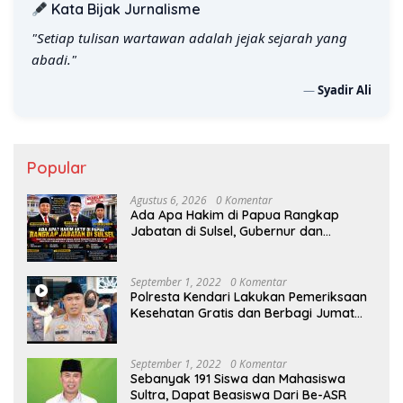
Kata Bijak Jurnalisme
"Kebebasan pers adalah nafas terakhir bagi suara
kebenaran."
—
Syadir Ali
Popular
Agustus 6, 2026
0 Komentar
Ada Apa Hakim di Papua Rangkap
Jabatan di Sulsel, Gubernur dan
Sekprov Bungkam, Ketum PERJOSI
Desak KY – MA Turun Tangan
September 1, 2022
0 Komentar
Polresta Kendari Lakukan Pemeriksaan
Kesehatan Gratis dan Berbagi Jumat
Berkah
September 1, 2022
0 Komentar
Sebanyak 191 Siswa dan Mahasiswa
Sultra, Dapat Beasiswa Dari Be-ASR