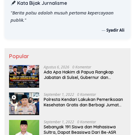
Kata Bijak Jurnalisme
"Berita palsu adalah musuh pertama kepercayaan
publik."
—
Syadir Ali
Popular
Agustus 6, 2026
0 Komentar
Ada Apa Hakim di Papua Rangkap
Jabatan di Sulsel, Gubernur dan
Sekprov Bungkam, Ketum PERJOSI
Desak KY – MA Turun Tangan
September 1, 2022
0 Komentar
Polresta Kendari Lakukan Pemeriksaan
Kesehatan Gratis dan Berbagi Jumat
Berkah
September 1, 2022
0 Komentar
Sebanyak 191 Siswa dan Mahasiswa
Sultra, Dapat Beasiswa Dari Be-ASR