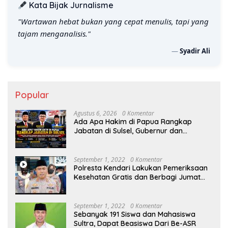
Kata Bijak Jurnalisme
"Wartawan hebat bukan yang cepat menulis, tapi yang
tajam menganalisis."
—
Syadir Ali
Popular
Agustus 6, 2026
0 Komentar
Ada Apa Hakim di Papua Rangkap
Jabatan di Sulsel, Gubernur dan
Sekprov Bungkam, Ketum PERJOSI
Desak KY – MA Turun Tangan
September 1, 2022
0 Komentar
Polresta Kendari Lakukan Pemeriksaan
Kesehatan Gratis dan Berbagi Jumat
Berkah
September 1, 2022
0 Komentar
Sebanyak 191 Siswa dan Mahasiswa
Sultra, Dapat Beasiswa Dari Be-ASR