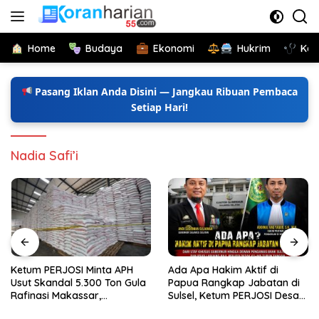
Langsung
ke
konten
Home
Budaya
Ekonomi
Hukrim
Kes
Pasang Iklan Anda Disini — Jangkau Ribuan Pembaca
Setiap Hari!
Nadia Safi’i
Ketum PERJOSI Minta APH
Ada Apa Hakim Aktif di
Usut Skandal 5.300 Ton Gula
Papua Rangkap Jabatan di
Rafinasi Makassar,
Sulsel, Ketum PERJOSI Desak
Terungkap Ditahun 2017 Oleh
KY-MA Turun Tangan.