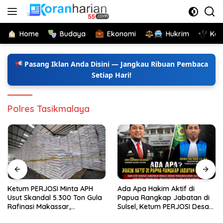
Langsung
ke
konten
Home
Budaya
Ekonomi
Hukrim
Kes
Pasang Iklan Anda Disini — Jangkau Ribuan Pembaca
Setiap Hari!
Polres Tasikmalaya
Ketum PERJOSI Minta APH
Ada Apa Hakim Aktif di
Usut Skandal 5.300 Ton Gula
Papua Rangkap Jabatan di
Rafinasi Makassar,
Sulsel, Ketum PERJOSI Desak
Terungkap Ditahun 2017 Oleh
KY-MA Turun Tangan.