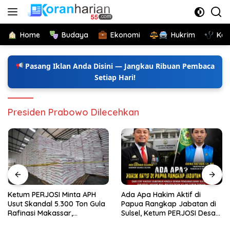
Langsung
ke
konten
Home
Budaya
Ekonomi
Hukrim
Kes
Pasang Iklan Anda Disini — Jangkau Ribuan Pembaca
Setiap Hari!
Presiden Prabowo Dilecehkan
Ketum PERJOSI Minta APH
Ada Apa Hakim Aktif di
Usut Skandal 5.300 Ton Gula
Papua Rangkap Jabatan di
Rafinasi Makassar,
Sulsel, Ketum PERJOSI Desak
Terungkap Ditahun 2017 Oleh
KY-MA Turun Tangan.