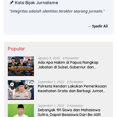
Kata Bijak Jurnalisme
"Integritas adalah identitas terakhir seorang jurnalis."
—
Syadir Ali
Popular
Agustus 6, 2026
0 Komentar
Ada Apa Hakim di Papua Rangkap
Jabatan di Sulsel, Gubernur dan
Sekprov Bungkam, Ketum PERJOSI
Desak KY – MA Turun Tangan
September 1, 2022
0 Komentar
Polresta Kendari Lakukan Pemeriksaan
Kesehatan Gratis dan Berbagi Jumat
Berkah
September 1, 2022
0 Komentar
Sebanyak 191 Siswa dan Mahasiswa
Sultra, Dapat Beasiswa Dari Be-ASR