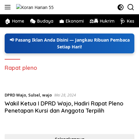
Langsung
ke
konten
🏠
🎭
💼
⚖️🚔
🩺
Home
Budaya
Ekonomi
Hukrim
Kese
📢 Pasang Iklan Anda Disini — Jangkau Ribuan Pembaca
Setiap Hari!
Rapat pleno
DPRD Wajo
,
Sulsel
,
wajo
Mei 28, 2024
Wakil Ketua I DPRD Wajo, Hadiri Rapat Pleno
Penetapan Kursi dan Anggota Terpilih