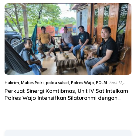
Satgas Pangan Polri.
Hukrim
,
Mabes Polri
,
polda sulsel
,
Polres Wajo
,
POLRI
April 12,
2026
Perkuat Sinergi Kamtibmas, Unit IV Sat Intelkam
Polres Wajo Intensifkan Silaturahmi dengan
Tokoh Masyarakat di Penrang dan Sajoanging