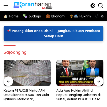
Langsung
ke
konten
Home
Budaya
Ekonomi
Hukrim
Kes
Pasang Iklan Anda Disini — Jangkau Ribuan Pembaca
Setiap Hari!
Sajoanging
Ketum PERJOSI Minta APH
Ada Apa Hakim Aktif di
Usut Skandal 5.300 Ton Gula
Papua Rangkap Jabatan di
Rafinasi Makassar,
Sulsel, Ketum PERJOSI Desak
Terungkap Ditahun 2017 Oleh
KY-MA Turun Tangan.