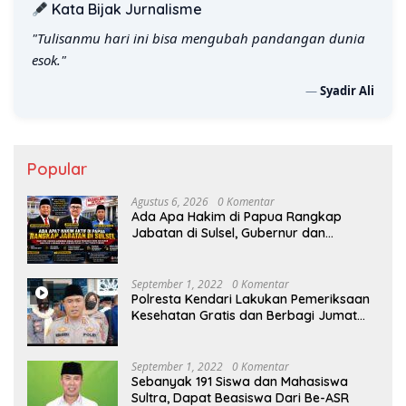
Kata Bijak Jurnalisme
"Tulisanmu hari ini bisa mengubah pandangan dunia
esok."
—
Syadir Ali
Popular
Agustus 6, 2026
0 Komentar
Ada Apa Hakim di Papua Rangkap
Jabatan di Sulsel, Gubernur dan
Sekprov Bungkam, Ketum PERJOSI
Desak KY – MA Turun Tangan
September 1, 2022
0 Komentar
Polresta Kendari Lakukan Pemeriksaan
Kesehatan Gratis dan Berbagi Jumat
Berkah
September 1, 2022
0 Komentar
Sebanyak 191 Siswa dan Mahasiswa
Sultra, Dapat Beasiswa Dari Be-ASR