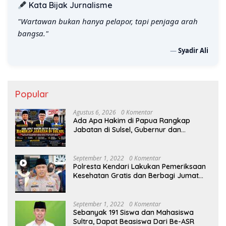
Kata Bijak Jurnalisme
"Wartawan bukan hanya pelapor, tapi penjaga arah
bangsa."
—
Syadir Ali
Popular
Agustus 6, 2026
0 Komentar
Ada Apa Hakim di Papua Rangkap
Jabatan di Sulsel, Gubernur dan
Sekprov Bungkam, Ketum PERJOSI
Desak KY – MA Turun Tangan
September 1, 2022
0 Komentar
Polresta Kendari Lakukan Pemeriksaan
Kesehatan Gratis dan Berbagi Jumat
Berkah
September 1, 2022
0 Komentar
Sebanyak 191 Siswa dan Mahasiswa
Sultra, Dapat Beasiswa Dari Be-ASR