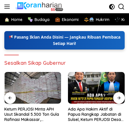
Langsung
ke
konten
Home
Budaya
Ekonomi
Hukrim
Kes
Pasang Iklan Anda Disini — Jangkau Ribuan Pembaca
Setiap Hari!
Sesalkan Sikap Gubernur
Ketum PERJOSI Minta APH
Ada Apa Hakim Aktif di
Usut Skandal 5.300 Ton Gula
Papua Rangkap Jabatan di
Rafinasi Makassar,
Sulsel, Ketum PERJOSI Desak
Terungkap Ditahun 2017 Oleh
KY-MA Turun Tangan.