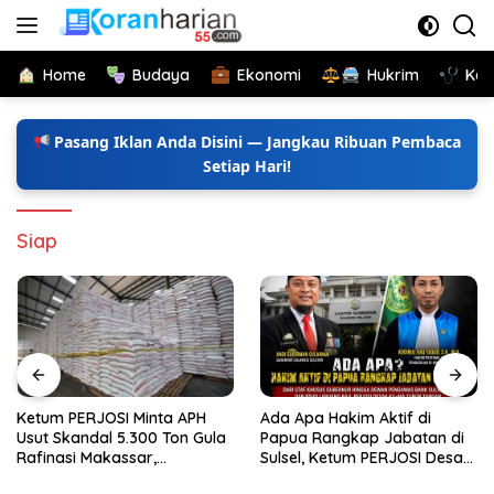
Langsung
ke
konten
Home
Budaya
Ekonomi
Hukrim
Kes
Pasang Iklan Anda Disini — Jangkau Ribuan Pembaca
Setiap Hari!
Siap
Ketum PERJOSI Minta APH
Ada Apa Hakim Aktif di
Usut Skandal 5.300 Ton Gula
Papua Rangkap Jabatan di
Rafinasi Makassar,
Sulsel, Ketum PERJOSI Desak
Terungkap Ditahun 2017 Oleh
KY-MA Turun Tangan.