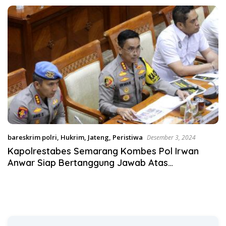
Satgas Pangan Polri.
bareskrim polri
,
Hukrim
,
Jateng
,
Peristiwa
Desember 3, 2024
Kapolrestabes Semarang Kombes Pol Irwan
Anwar Siap Bertanggung Jawab Atas
Penembakan Anak Buahnya