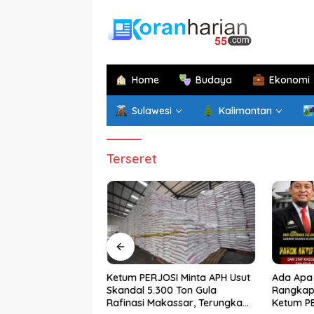
Langsung
ke
konten
Home
Budaya
Ekonomi
Sulawesi
Kalimantan
Terseret
im di Papua
Ketum PERJOSI Minta APH Usut
Ada Apa 
atan di Sulsel,
Skandal 5.300 Ton Gula
Rangkap 
an Sekprov
Rafinasi Makassar, Terungkap
Ketum P