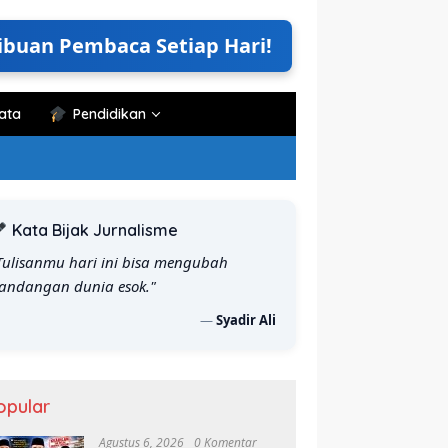
ibuan Pembaca Setiap Hari!
ata
Pendidikan
Kata Bijak Jurnalisme
Tulisanmu hari ini bisa mengubah
andangan dunia esok."
—
Syadir Ali
ematik Literasi UNHAS
Ketua PERJOSI Maros
K
opular
 Seminar Program Kerja,
Laporkan Pemilik Warung ke
H
uat Budaya Baca di
Polisi, Mengaku Dihina Saat
P
Agustus 6, 2026
0 Komentar