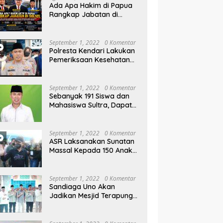
rahan Parangluara
Menginvestigasi Dugaan
Kl
Ada Apa Hakim di Papua
Prostitusi
M
Rangkap Jabatan di
W
Sulsel, Gubernur dan
Sekprov Bungkam, Ketum
PERJOSI Desak KY – MA
September 1, 2022
0 Komentar
Turun Tangan
Polresta Kendari Lakukan
Pemeriksaan Kesehatan
Gratis dan Berbagi Jumat
Berkah
September 1, 2022
0 Komentar
Sebanyak 191 Siswa dan
Mahasiswa Sultra, Dapat
Beasiswa Dari Be-ASR
September 1, 2022
0 Komentar
ASR Laksanakan Sunatan
Massal Kepada 150 Anak
di Pantai Nambo
September 1, 2022
0 Komentar
Sandiaga Uno Akan
Jadikan Mesjid Terapung
Al Alam Kendari, Sebagai
Objek Wisata