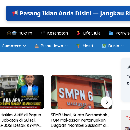
Pasang Iklan Anda Disini — Jangkau R
Hukrim
Kesehatan
Life Style
Pariwis
Sumatera
Pulau Jawa
Malut
Dunia
"
p
Hakim Aktif di Papua
SPMB Usai, Kuota Bertambah,
KKN T
P
Jabatan di Sulsel,
FOM Makassar Pertanyakan
Gelar
ERJOSI Desak KY-MA
Dugaan “Rombel Susulan” di
Perk