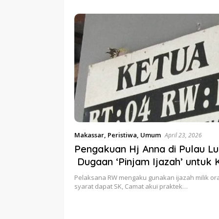
etum PERJOSI
Ditahun 2017 Oleh Satgas
Turun Ta
MA Turun Tangan
Pangan Polri.
Makassar
,
Peristiwa
,
Umum
April 23, 2026
Pengakuan Hj Anna di Pulau L
Dugaan ‘Pinjam Ijazah’ untuk K
Ketua RW, Nama Wali Kota M
Pelaksana RW mengaku gunakan ijazah milik ora
Disebut dalam Rekaman
syarat dapat SK, Camat akui praktek…