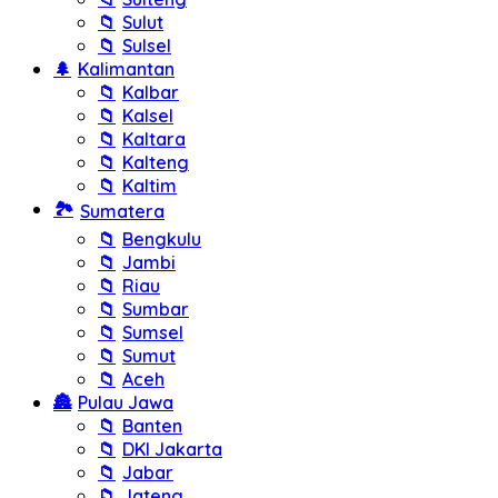
📁
Sulut
📁
Sulsel
🌲
Kalimantan
📁
Kalbar
📁
Kalsel
📁
Kaltara
📁
Kalteng
📁
Kaltim
🏞️
Sumatera
📁
Bengkulu
📁
Jambi
📁
Riau
📁
Sumbar
📁
Sumsel
📁
Sumut
📁
Aceh
🏯
Pulau Jawa
📁
Banten
📁
DKI Jakarta
📁
Jabar
📁
Jateng