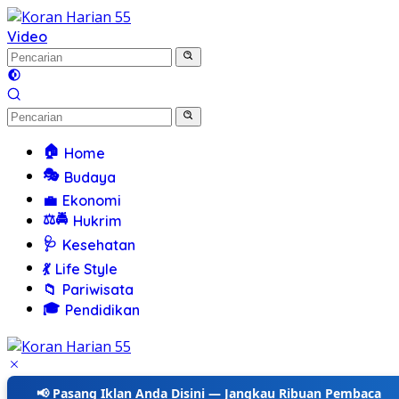
Langsung
ke
Video
konten
🏠
Home
🎭
Budaya
💼
Ekonomi
⚖️🚔
Hukrim
🩺
Kesehatan
💃
Life Style
📁
Pariwisata
🎓
Pendidikan
📢 Pasang Iklan Anda Disini — Jangkau Ribuan Pembaca