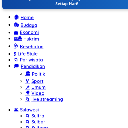
Setiap Hari!
🏠
Home
🎭
Budaya
💼
Ekonomi
⚖️🚔
Hukrim
🩺
Kesehatan
💃
Life Style
📁
Pariwisata
🎓
Pendidikan
🏛️
Politik
🏅
Sport
📌
Umum
🎥
Video
📁
live streaming
🌋
Sulawesi
📁
Sultra
📁
Sulbar
📁
Sulteng