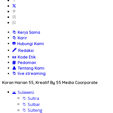
📁
Kerja Sama
📁
Karir
☎️
Hubungi Kami
🖋️
Redaksi
📜
Kode Etik
📘
Pedoman
👤
Tentang Kami
📁
live streaming
Koran Harian 55, Kreatif By 55 Media Coorporate
🌋
Sulawesi
📁
Sultra
📁
Sulbar
📁
Sulteng