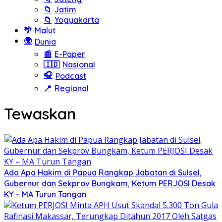
📁
Jatim
📁
Yogyakarta
🌴
Malut
🌍
Dunia
📰
E-Paper
🇮🇩
Nasional
🎧
Podcast
📍
Regional
Tewaskan
Ada Apa Hakim di Papua Rangkap Jabatan di Sulsel,
Gubernur dan Sekprov Bungkam, Ketum PERJOSI Desak
KY – MA Turun Tangan