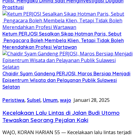
Polisi, Mengaku Dihina Saat Menginvestigasi Dugaan
Prostitusi
Ketum PERJOSI Sesalkan Sikap Hotman Paris, Sebut
Pengacara Boleh Membela Klien, Tetapi Tidak Boleh
Merendahkan Profesi Wartawan
Chaidir Syam Gandeng PERJOSI, Maros Bersiap Menjadi
Episentrum Wisata dan Pelayanan Publik Sulawesi
Selatan
Peristiwa
,
Sulsel
,
Umum
,
wajo
Januari 28, 2025
Kecelakaan Lalu Lintas di Jalan Budi Utomo
Tewaskan Seorang Pejalan Kaki
WAJO, KORAN HARIAN 55 — Kecelakaan lalu lintas terjadi