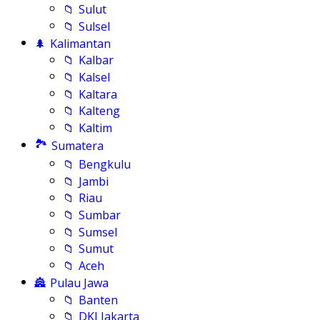
📁
Sulut
📁
Sulsel
🌲
Kalimantan
📁
Kalbar
📁
Kalsel
📁
Kaltara
📁
Kalteng
📁
Kaltim
🏞️
Sumatera
📁
Bengkulu
📁
Jambi
📁
Riau
📁
Sumbar
📁
Sumsel
📁
Sumut
📁
Aceh
🏯
Pulau Jawa
📁
Banten
📁
DKI Jakarta