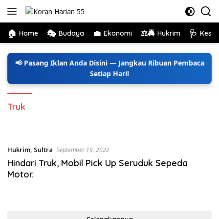
Langsung
ke
konten
🏠
🎭
💼
⚖️🚔
🩺
Home
Budaya
Ekonomi
Hukrim
Kese
📢 Pasang Iklan Anda Disini — Jangkau Ribuan Pembaca
Setiap Hari!
Truk
Hukrim
,
Sultra
September 19, 2022
Hindari Truk, Mobil Pick Up Seruduk Sepeda
Motor.