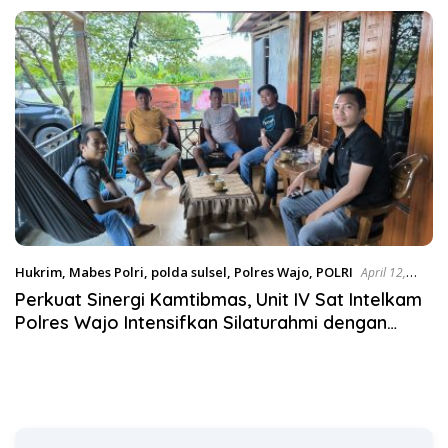
Satgas Pangan Polri.
Hukrim
,
Mabes Polri
,
polda sulsel
,
Polres Wajo
,
POLRI
April 12,
2026
Perkuat Sinergi Kamtibmas, Unit IV Sat Intelkam
Polres Wajo Intensifkan Silaturahmi dengan
Tokoh Masyarakat di Penrang dan Sajoanging