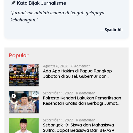
Kata Bijak Jurnalisme
"Jurnalisme adalah lentera di tengah gelapnya
kebohongan."
—
Syadir Ali
Popular
Agustus 6, 2026
0 Komentar
Ada Apa Hakim di Papua Rangkap
Jabatan di Sulsel, Gubernur dan
Sekprov Bungkam, Ketum PERJOSI
Desak KY – MA Turun Tangan
September 1, 2022
0 Komentar
Polresta Kendari Lakukan Pemeriksaan
Kesehatan Gratis dan Berbagi Jumat
Berkah
September 1, 2022
0 Komentar
Sebanyak 191 Siswa dan Mahasiswa
Sultra, Dapat Beasiswa Dari Be-ASR