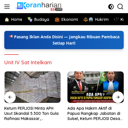
Langsung
ke
konten
Home
Budaya
Ekonomi
Hukrim
Kes
Pasang Iklan Anda Disini — Jangkau Ribuan Pembaca
Setiap Hari!
Unit IV Sat Intelkam
Ketum PERJOSI Minta APH
Ada Apa Hakim Aktif di
Usut Skandal 5.300 Ton Gula
Papua Rangkap Jabatan di
Rafinasi Makassar,
Sulsel, Ketum PERJOSI Desak
Terungkap Ditahun 2017 Oleh
KY-MA Turun Tangan.