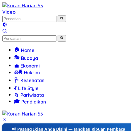
Langsung
ke
Video
konten
🏠
Home
🎭
Budaya
💼
Ekonomi
⚖️🚔
Hukrim
🩺
Kesehatan
💃
Life Style
📁
Pariwisata
🎓
Pendidikan
📢 Pasang Iklan Anda Disini — Jangkau Ribuan Pembaca