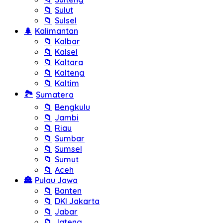
📁
Sulut
📁
Sulsel
🌲
Kalimantan
📁
Kalbar
📁
Kalsel
📁
Kaltara
📁
Kalteng
📁
Kaltim
🏞️
Sumatera
📁
Bengkulu
📁
Jambi
📁
Riau
📁
Sumbar
📁
Sumsel
📁
Sumut
📁
Aceh
🏯
Pulau Jawa
📁
Banten
📁
DKI Jakarta
📁
Jabar
📁
Jateng