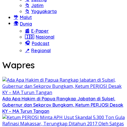
📁
Jatim
📁
Yogyakarta
🌴
Malut
🌍
Dunia
📰
E-Paper
🇮🇩
Nasional
🎧
Podcast
📍
Regional
Wapres
Ada Apa Hakim di Papua Rangkap Jabatan di Sulsel,
Gubernur dan Sekprov Bungkam, Ketum PERJOSI Desak
KY – MA Turun Tangan