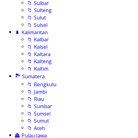
📁
Sulbar
📁
Sulteng
📁
Sulut
📁
Sulsel
🌲
Kalimantan
📁
Kalbar
📁
Kalsel
📁
Kaltara
📁
Kalteng
📁
Kaltim
🏞️
Sumatera
📁
Bengkulu
📁
Jambi
📁
Riau
📁
Sumbar
📁
Sumsel
📁
Sumut
📁
Aceh
🏯
Pulau Jawa