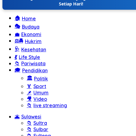
Setiap Hari!
🏠
Home
🎭
Budaya
💼
Ekonomi
⚖️🚔
Hukrim
🩺
Kesehatan
💃
Life Style
📁
Pariwisata
🎓
Pendidikan
🏛️
Politik
🏅
Sport
📌
Umum
🎥
Video
📁
live streaming
🌋
Sulawesi
📁
Sultra
📁
Sulbar
📁
Sulteng