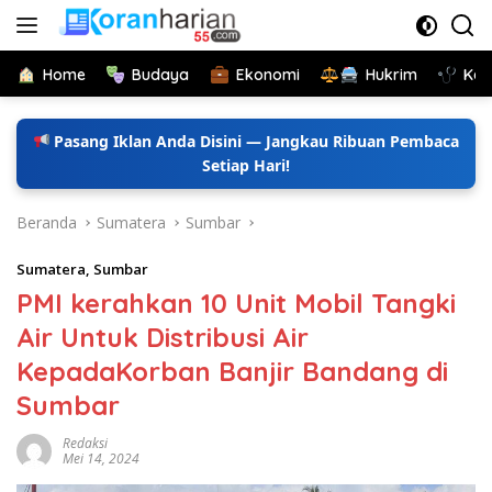
Langsung
ke
konten
Home
Budaya
Ekonomi
Hukrim
Kes
Pasang Iklan Anda Disini — Jangkau Ribuan Pembaca
Setiap Hari!
Beranda
Sumatera
Sumbar
Sumatera
,
Sumbar
PMI kerahkan 10 Unit Mobil Tangki
Air Untuk Distribusi Air
KepadaKorban Banjir Bandang di
Sumbar
Redaksi
Mei 14, 2024