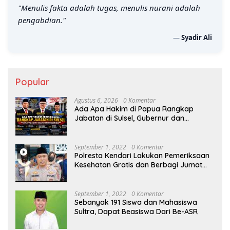
"Menulis fakta adalah tugas, menulis nurani adalah
pengabdian."
—
Syadir Ali
Popular
Agustus 6, 2026
0 Komentar
Ada Apa Hakim di Papua Rangkap
Jabatan di Sulsel, Gubernur dan
Sekprov Bungkam, Ketum PERJOSI
Desak KY – MA Turun Tangan
September 1, 2022
0 Komentar
Polresta Kendari Lakukan Pemeriksaan
Kesehatan Gratis dan Berbagi Jumat
Berkah
September 1, 2022
0 Komentar
Sebanyak 191 Siswa dan Mahasiswa
Sultra, Dapat Beasiswa Dari Be-ASR