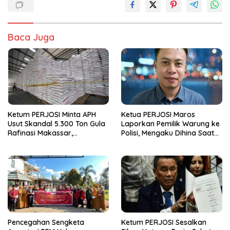
Baca Juga
Ketum PERJOSI Minta APH
Ketua PERJOSI Maros
Usut Skandal 5.300 Ton Gula
Laporkan Pemilik Warung ke
Rafinasi Makassar,
Polisi, Mengaku Dihina Saat
Terungkap Ditahun 2017 Oleh
Menginvestigasi Dugaan
Satgas Pangan Polri.
Prostitusi
Pencegahan Sengketa
Ketum PERJOSI Sesalkan