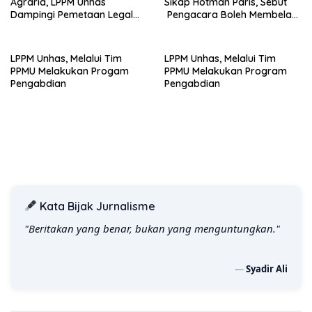
Agraria, LPPM Unhas
Sikap Hotman Paris, Sebut
Dampingi Pemetaan Legal
Pengacara Boleh Membela
Tanah Non-Sertifikat
Klien, Tetapi Tidak Boleh
Merendahkan Profesi
Wartawan
LPPM Unhas, Melalui Tim
LPPM Unhas, Melalui Tim
PPMU Melakukan Progam
PPMU Melakukan Program
Pengabdian
Pengabdian
Kata Bijak Jurnalisme
"Beritakan yang benar, bukan yang menguntungkan."
—
Syadir Ali