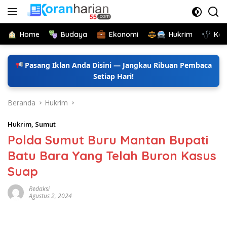
Langsung
ke
konten
Home
Budaya
Ekonomi
Hukrim
Kes
Pasang Iklan Anda Disini — Jangkau Ribuan Pembaca
Setiap Hari!
Beranda
Hukrim
Hukrim
,
Sumut
Polda Sumut Buru Mantan Bupati
Batu Bara Yang Telah Buron Kasus
Suap
Redaksi
Agustus 2, 2024