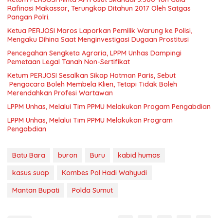
Rafinasi Makassar, Terungkap Ditahun 2017 Oleh Satgas
Pangan Polri.
Ketua PERJOSI Maros Laporkan Pemilik Warung ke Polisi,
Mengaku Dihina Saat Menginvestigasi Dugaan Prostitusi
Pencegahan Sengketa Agraria, LPPM Unhas Dampingi
Pemetaan Legal Tanah Non-Sertifikat
Ketum PERJOSI Sesalkan Sikap Hotman Paris, Sebut
Pengacara Boleh Membela Klien, Tetapi Tidak Boleh
Merendahkan Profesi Wartawan
LPPM Unhas, Melalui Tim PPMU Melakukan Progam Pengabdian
LPPM Unhas, Melalui Tim PPMU Melakukan Program
Pengabdian
Batu Bara
buron
Buru
kabid humas
kasus suap
Kombes Pol Hadi Wahyudi
Mantan Bupati
Polda Sumut