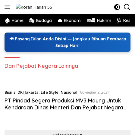
Langsung
ke
konten
🏠
🎭
💼
⚖️🚔
🩺
Home
Budaya
Ekonomi
Hukrim
Kese
📢 Pasang Iklan Anda Disini — Jangkau Ribuan Pembaca
Setiap Hari!
Dan Pejabat Negara Lainnya
Bisnis
,
DKI Jakarta
,
Life Style
,
Nasional
November 8, 2024
PT Pindad Segera Produksi MV3 Maung Untuk
Kendaraan Dinas Menteri Dan Pejabat Negara
Lainnya