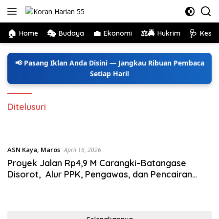
Langsung
ke
konten
🏠
🎭
💼
⚖️🚔
🩺
Home
Budaya
Ekonomi
Hukrim
Kese
📢 Pasang Iklan Anda Disini — Jangkau Ribuan Pembaca
Setiap Hari!
Ditelusuri
ASN Kaya
,
Maros
April 16, 2026
Proyek Jalan Rp4,9 M Carangki–Batangase
Disorot, Alur PPK, Pengawas, dan Pencairan
Anggaran Ditelusuri, Pejabat Kunci Belum Beri
Penjelasan