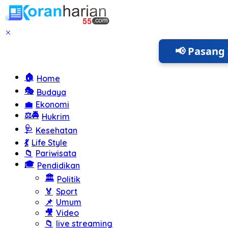
Langsung
ke
konten
📢 Pasang 
🏠
Home
🎭
Budaya
💼
Ekonomi
⚖️🚔
Hukrim
🩺
Kesehatan
💃
Life Style
📁
Pariwisata
🎓
Pendidikan
🏛️
Politik
🏅
Sport
📌
Umum
🎥
Video
📁
live streaming