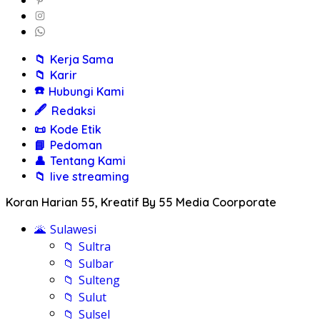
📁
Kerja Sama
📁
Karir
☎️
Hubungi Kami
🖋️
Redaksi
📜
Kode Etik
📘
Pedoman
👤
Tentang Kami
📁
live streaming
Koran Harian 55, Kreatif By 55 Media Coorporate
🌋
Sulawesi
📁
Sultra
📁
Sulbar
📁
Sulteng
📁
Sulut
📁
Sulsel