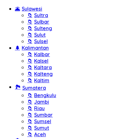
🌋
Sulawesi
📁
Sultra
📁
Sulbar
📁
Sulteng
📁
Sulut
📁
Sulsel
🌲
Kalimantan
📁
Kalbar
📁
Kalsel
📁
Kaltara
📁
Kalteng
📁
Kaltim
🏞️
Sumatera
📁
Bengkulu
📁
Jambi
📁
Riau
📁
Sumbar
📁
Sumsel
📁
Sumut
📁
Aceh