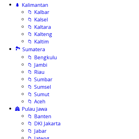
🌲
Kalimantan
📁
Kalbar
📁
Kalsel
📁
Kaltara
📁
Kalteng
📁
Kaltim
🏞️
Sumatera
📁
Bengkulu
📁
Jambi
📁
Riau
📁
Sumbar
📁
Sumsel
📁
Sumut
📁
Aceh
🏯
Pulau Jawa
📁
Banten
📁
DKI Jakarta
📁
Jabar
📁
Jateng