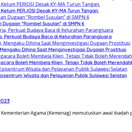
l, Ketum PERJOSI Desak KY-MA Turun Tangan.
 Dugaan “Rombel Susulan” di SMPN 6
a, Perkuat Budaya Baca di Kelurahan Parangluara
 Mengaku Dihina Saat Menginvestigasi Dugaan Prostitusi
acara Boleh Membela Klien, Tetapi Tidak Boleh Merendah
isentrum Wisata dan Pelayanan Publik Sulawesi Selatan
2023
t, Kementerian Agama (Kemenag) memutuskan awal ibadah