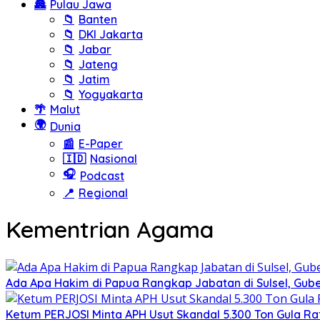
🏯
Pulau Jawa
📁
Banten
📁
DKI Jakarta
📁
Jabar
📁
Jateng
📁
Jatim
📁
Yogyakarta
🌴
Malut
🌍
Dunia
📰
E-Paper
🇮🇩
Nasional
🎧
Podcast
📍
Regional
Kementrian Agama
Ada Apa Hakim di Papua Rangkap Jabatan di Sulsel, Gu
Ketum PERJOSI Minta APH Usut Skandal 5.300 Ton Gula Raf