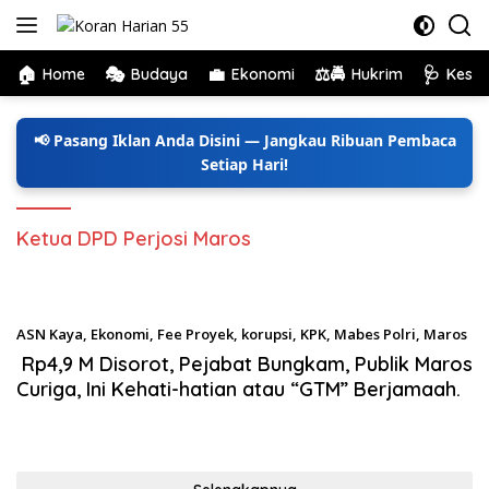
Langsung
ke
konten
🏠
🎭
💼
⚖️🚔
🩺
Home
Budaya
Ekonomi
Hukrim
Kese
📢 Pasang Iklan Anda Disini — Jangkau Ribuan Pembaca
Setiap Hari!
Ketua DPD Perjosi Maros
ASN Kaya
,
Ekonomi
,
Fee Proyek
,
korupsi
,
KPK
,
Mabes Polri
,
Maros
Maret 30, 2026
Rp4,9 M Disorot, Pejabat Bungkam, Publik Maros
Curiga, Ini Kehati-hatian atau “GTM” Berjamaah.