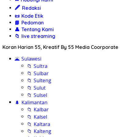
🖋️
Redaksi
📜
Kode Etik
📘
Pedoman
👤
Tentang Kami
📁
live streaming
Koran Harian 55, Kreatif By 55 Media Coorporate
🌋
Sulawesi
📁
Sultra
📁
Sulbar
📁
Sulteng
📁
Sulut
📁
Sulsel
🌲
Kalimantan
📁
Kalbar
📁
Kalsel
📁
Kaltara
📁
Kalteng