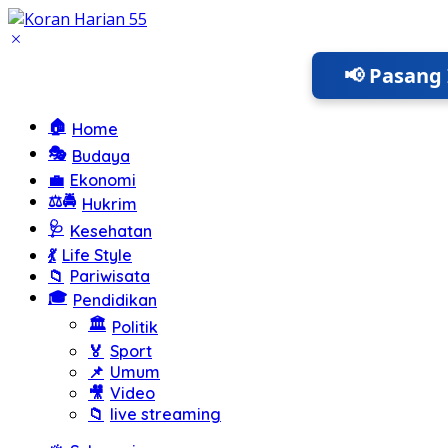
Langsung
ke
konten
📢 Pasang 
🏠
Home
🎭
Budaya
💼
Ekonomi
⚖️🚔
Hukrim
🩺
Kesehatan
💃
Life Style
📁
Pariwisata
🎓
Pendidikan
🏛️
Politik
🏅
Sport
📌
Umum
🎥
Video
📁
live streaming