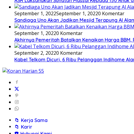
ASR Laksanakan Sunatan Massal Kepada 150 Anak d
September 1, 2022
September 1, 2022
0 Komentar
Sandiaga Uno Akan Jadikan Mesjid Terapung Al Ala
September 1, 2022
0 Komentar
Akhirnya Pemeritah Batalkan Kenaikan Harga BBM, Pe
September 2, 2022
0 Komentar
Kabel Telkom Dicuri, 6 Ribu Pelanggan Indihome A
📁
Kerja Sama
📁
Karir
☎️
Hubungi Kami