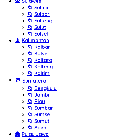
🌋
Sulawesi
📁
Sultra
📁
Sulbar
📁
Sulteng
📁
Sulut
📁
Sulsel
🌲
Kalimantan
📁
Kalbar
📁
Kalsel
📁
Kaltara
📁
Kalteng
📁
Kaltim
🏞️
Sumatera
📁
Bengkulu
📁
Jambi
📁
Riau
📁
Sumbar
📁
Sumsel
📁
Sumut
📁
Aceh
🏯
Pulau Jawa