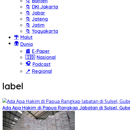
📁
Banten
📁
DKI Jakarta
📁
Jabar
📁
Jateng
📁
Jatim
📁
Yogyakarta
🌴
Malut
🌍
Dunia
📰
E-Paper
🇮🇩
Nasional
🎧
Podcast
📍
Regional
label
Ada Apa Hakim di Papua Rangkap Jabatan di Sulsel, Gu