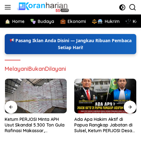
Langsung
ke
konten
Home
Budaya
Ekonomi
Hukrim
Kes
Pasang Iklan Anda Disini — Jangkau Ribuan Pembaca
Setiap Hari!
MelayaniBukanDilayani
Ketum PERJOSI Minta APH
Ada Apa Hakim Aktif di
Usut Skandal 5.300 Ton Gula
Papua Rangkap Jabatan di
Rafinasi Makassar,
Sulsel, Ketum PERJOSI Desak
Terungkap Ditahun 2017 Oleh
KY-MA Turun Tangan.