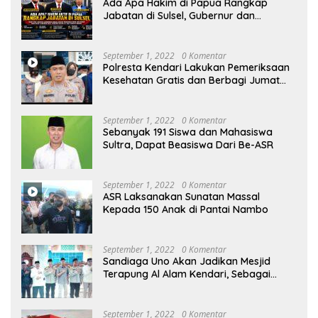
Ada Apa Hakim di Papua Rangkap
Jabatan di Sulsel, Gubernur dan
Sekprov Bungkam, Ketum PERJOSI
Desak KY – MA Turun Tangan
September 1, 2022
0 Komentar
Polresta Kendari Lakukan Pemeriksaan
Kesehatan Gratis dan Berbagi Jumat
Berkah
September 1, 2022
0 Komentar
Sebanyak 191 Siswa dan Mahasiswa
Sultra, Dapat Beasiswa Dari Be-ASR
September 1, 2022
0 Komentar
ASR Laksanakan Sunatan Massal
Kepada 150 Anak di Pantai Nambo
September 1, 2022
0 Komentar
Sandiaga Uno Akan Jadikan Mesjid
Terapung Al Alam Kendari, Sebagai
Objek Wisata
September 1, 2022
0 Komentar