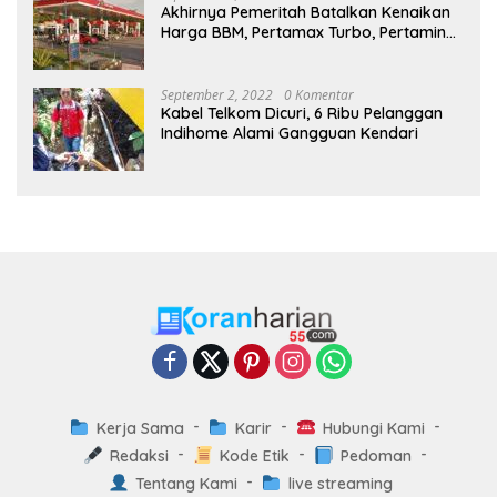
Akhirnya Pemeritah Batalkan Kenaikan
Harga BBM, Pertamax Turbo, Pertamina
Dex dan Dexlite Turun , Ini Daftarnya
September 2, 2022
0 Komentar
Kabel Telkom Dicuri, 6 Ribu Pelanggan
Indihome Alami Gangguan Kendari
Kerja Sama
Karir
Hubungi Kami
Redaksi
Kode Etik
Pedoman
Tentang Kami
live streaming