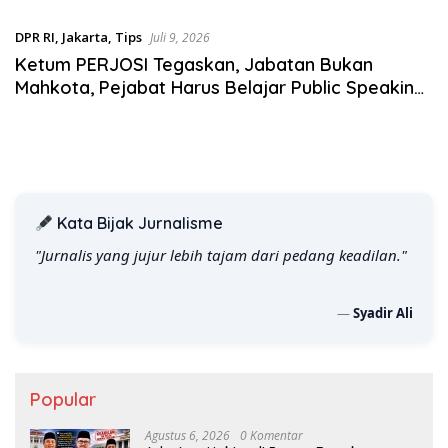
Satgas Pangan Polri.
DPR RI
,
Jakarta
,
Tips
Juli 9, 2026
Ketum PERJOSI Tegaskan, Jabatan Bukan
Mahkota, Pejabat Harus Belajar Public Speaking,
Siap Dikritik, dan Jangan Pernah Merasa
Kekuasaan Itu Abadi
Kata Bijak Jurnalisme
"Jurnalis yang jujur lebih tajam dari pedang keadilan."
—
Syadir Ali
Popular
Agustus 6, 2026
0 Komentar