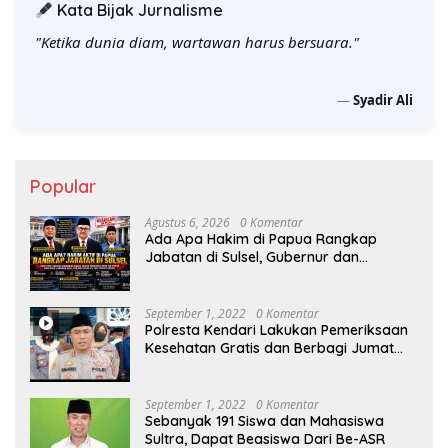
Kata Bijak Jurnalisme
"Ketika dunia diam, wartawan harus bersuara."
—
Syadir Ali
Popular
Agustus 6, 2026
0 Komentar
Ada Apa Hakim di Papua Rangkap
Jabatan di Sulsel, Gubernur dan
Sekprov Bungkam, Ketum PERJOSI
Desak KY – MA Turun Tangan
September 1, 2022
0 Komentar
Polresta Kendari Lakukan Pemeriksaan
Kesehatan Gratis dan Berbagi Jumat
Berkah
September 1, 2022
0 Komentar
Sebanyak 191 Siswa dan Mahasiswa
Sultra, Dapat Beasiswa Dari Be-ASR