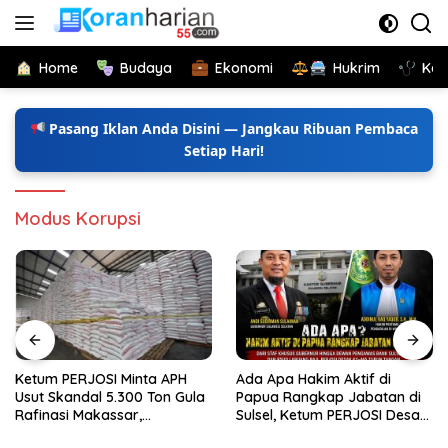
Langsung
ke
konten
Home
Budaya
Ekonomi
Hukrim
Kes
Pasang Iklan Anda Disini — Jangkau Ribuan Pembaca
Setiap Hari!
Modus Korupsi
Ketum PERJOSI Minta APH
Ada Apa Hakim Aktif di
Usut Skandal 5.300 Ton Gula
Papua Rangkap Jabatan di
Rafinasi Makassar,
Sulsel, Ketum PERJOSI Desak
Terungkap Ditahun 2017 Oleh
KY-MA Turun Tangan.