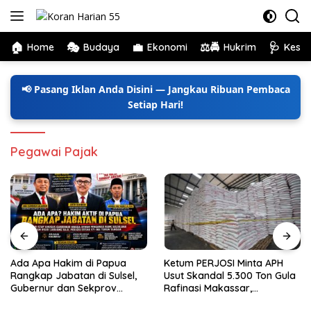
Langsung
ke
konten
🏠
🎭
💼
⚖️🚔
🩺
Home
Budaya
Ekonomi
Hukrim
Kese
📢 Pasang Iklan Anda Disini — Jangkau Ribuan Pembaca
Setiap Hari!
Pegawai Pajak
Ada Apa Hakim di Papua
Ketum PERJOSI Minta APH
Rangkap Jabatan di Sulsel,
Usut Skandal 5.300 Ton Gula
Gubernur dan Sekprov
Rafinasi Makassar,
Bungkam, Ketum PERJOSI
Terungkap Ditahun 2017 Oleh