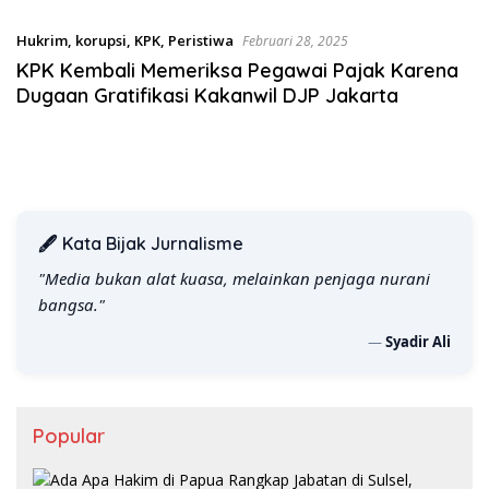
Desak KY – MA Turun Tangan
Satgas Pangan Polri.
Hukrim
,
korupsi
,
KPK
,
Peristiwa
Februari 28, 2025
KPK Kembali Memeriksa Pegawai Pajak Karena
Dugaan Gratifikasi Kakanwil DJP Jakarta
🖋️ Kata Bijak Jurnalisme
"Kebebasan pers adalah nafas terakhir bagi suara
kebenaran."
—
Syadir Ali
Popular