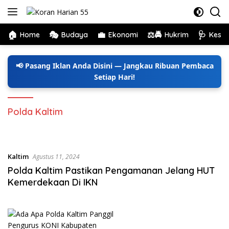
Langsung
ke
konten
🏠
🎭
💼
⚖️🚔
🩺
Home
Budaya
Ekonomi
Hukrim
Kese
📢 Pasang Iklan Anda Disini — Jangkau Ribuan Pembaca
Setiap Hari!
Polda Kaltim
Kaltim
Agustus 11, 2024
Polda Kaltim Pastikan Pengamanan Jelang HUT
Kemerdekaan Di IKN