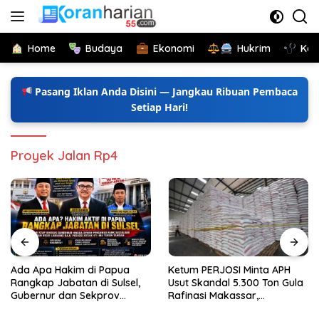
Langsung
ke
konten
Home
Budaya
Ekonomi
Hukrim
Kes
Pasang Iklan Anda Disini — Jangkau Ribuan Pembaca
Setiap Hari!
Proyek Jalan Rp4
Ada Apa Hakim di Papua
Ketum PERJOSI Minta APH
Rangkap Jabatan di Sulsel,
Usut Skandal 5.300 Ton Gula
Gubernur dan Sekprov
Rafinasi Makassar,
Bungkam, Ketum PERJOSI
Terungkap Ditahun 2017 Oleh