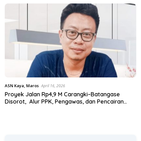
Desak KY – MA Turun Tangan
Satgas Pangan Polri.
ASN Kaya
,
Maros
April 16, 2026
Proyek Jalan Rp4,9 M Carangki–Batangase
Disorot, Alur PPK, Pengawas, dan Pencairan
Anggaran Ditelusuri, Pejabat Kunci Belum Beri
Penjelasan