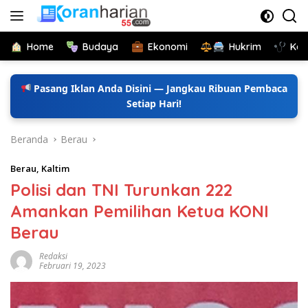
Langsung
ke
konten
Home
Budaya
Ekonomi
Hukrim
Kes
Pasang Iklan Anda Disini — Jangkau Ribuan Pembaca
Setiap Hari!
Beranda
Berau
Berau
,
Kaltim
Polisi dan TNI Turunkan 222
Amankan Pemilihan Ketua KONI
Berau
Redaksi
Februari 19, 2023