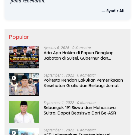
pada kebenaran."
—
Syadir Ali
Popular
Agustus 6, 2026
0 Komentar
Ada Apa Hakim di Papua Rangkap
Jabatan di Sulsel, Gubernur dan
Sekprov Bungkam, Ketum PERJOSI
Desak KY – MA Turun Tangan
September 1, 2022
0 Komentar
Polresta Kendari Lakukan Pemeriksaan
Kesehatan Gratis dan Berbagi Jumat
Berkah
September 1, 2022
0 Komentar
Sebanyak 191 Siswa dan Mahasiswa
Sultra, Dapat Beasiswa Dari Be-ASR
September 1, 2022
0 Komentar