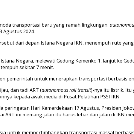
moda transportasi baru yang ramah lingkungan,
autonomous 
3 Agustus 2024.
ersebut dari depan Istana Negara IKN, menempuh rute yang m
Istana Negara, melewati Gedung Kemenko 1, lanjut ke Ged
tempuh sekitar 7 menit.
n pemerintah untuk menerapkan transportasi berbasis ener
ijau, dan tadi ART (
autonomous rail transit
)-nya itu listrik. 
gannya kepada awak media di Pusat Pelatihan PSSI IKN.
da peringatan Hari Kemerdekaan 17 Agustus, Presiden Joko
akai ART ini memang jalan itu harus lebar dan jalan di IKN
esia untuk mempertimbangkan transportasi massal berbasis 