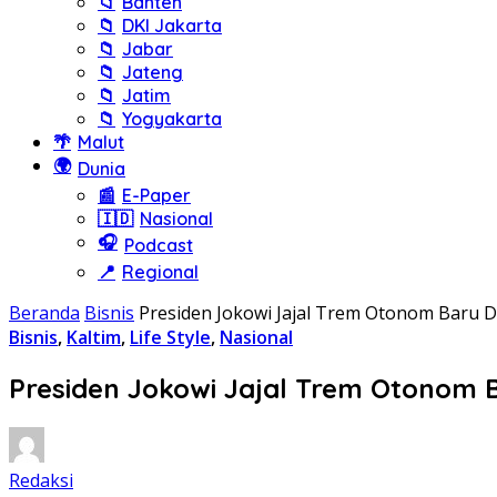
📁
Banten
📁
DKI Jakarta
📁
Jabar
📁
Jateng
📁
Jatim
📁
Yogyakarta
🌴
Malut
🌍
Dunia
📰
E-Paper
🇮🇩
Nasional
🎧
Podcast
📍
Regional
Beranda
Bisnis
Presiden Jokowi Jajal Trem Otonom Baru D
Bisnis
,
Kaltim
,
Life Style
,
Nasional
Presiden Jokowi Jajal Trem Otonom B
Redaksi