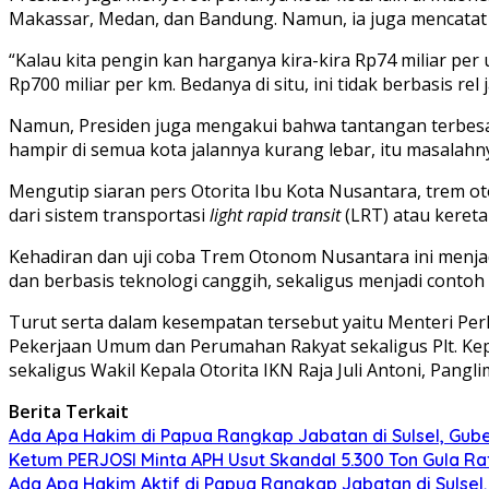
Makassar, Medan, dan Bandung. Namun, ia juga mencatat 
“Kalau kita pengin kan harganya kira-kira Rp74 miliar pe
Rp700 miliar per km. Bedanya di situ, ini tidak berbasis r
Namun, Presiden juga mengakui bahwa tantangan terbesar 
hampir di semua kota jalannya kurang lebar, itu masalahn
Mengutip siaran pers Otorita Ibu Kota Nusantara, trem 
dari sistem transportasi
light rapid transit
(LRT) atau keret
Kehadiran dan uji coba Trem Otonom Nusantara ini menja
dan berbasis teknologi canggih, sekaligus menjadi contoh
Turut serta dalam kesempatan tersebut yaitu Menteri Pe
Pekerjaan Umum dan Perumahan Rakyat sekaligus Plt. Kep
sekaligus Wakil Kepala Otorita IKN Raja Juli Antoni, Pangl
Berita Terkait
Ada Apa Hakim di Papua Rangkap Jabatan di Sulsel, Gu
Ketum PERJOSI Minta APH Usut Skandal 5.300 Ton Gula Raf
Ada Apa Hakim Aktif di Papua Rangkap Jabatan di Sulse