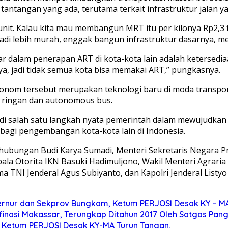
tantangan yang ada, terutama terkait infrastruktur jalan
r unit. Kalau kita mau membangun MRT itu per kilonya Rp2,3
el jadi lebih murah, enggak bangun infrastruktur dasarnya, m
dalam penerapan ART di kota-kota lain adalah ketersediaa
ya, jadi tidak semua kota bisa memakai ART,” pungkasnya.
otonom tersebut merupakan teknologi baru di moda transpo
a ringan dan autonomous bus.
di salah satu langkah nyata pemerintah dalam mewujudkan
 bagi pengembangan kota-kota lain di Indonesia.
rhubungan Budi Karya Sumadi, Menteri Sekretaris Negara P
ala Otorita IKN Basuki Hadimuljono, Wakil Menteri Agrari
ima TNI Jenderal Agus Subiyanto, dan Kapolri Jenderal Listy
bernur dan Sekprov Bungkam, Ketum PERJOSI Desak KY – M
inasi Makassar, Terungkap Ditahun 2017 Oleh Satgas Panga
l, Ketum PERJOSI Desak KY-MA Turun Tangan.