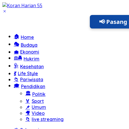
Langsung
ke
konten
📢 Pasang 
🏠
Home
🎭
Budaya
💼
Ekonomi
⚖️🚔
Hukrim
🩺
Kesehatan
💃
Life Style
📁
Pariwisata
🎓
Pendidikan
🏛️
Politik
🏅
Sport
📌
Umum
🎥
Video
📁
live streaming