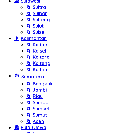
🌋
Sulawesi
📁
Sultra
📁
Sulbar
📁
Sulteng
📁
Sulut
📁
Sulsel
🌲
Kalimantan
📁
Kalbar
📁
Kalsel
📁
Kaltara
📁
Kalteng
📁
Kaltim
🏞️
Sumatera
📁
Bengkulu
📁
Jambi
📁
Riau
📁
Sumbar
📁
Sumsel
📁
Sumut
📁
Aceh
🏯
Pulau Jawa