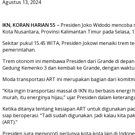
Agustus 13, 2024
IKN, KORAN HARIAN 55 –
Presiden Joko Widodo mencoba 
Kota Nusantara, Provinsi Kalimantan Timur pada Selasa, 1
Sekitar pukul 15.45 WITA, Presiden Jokowi menaiki trem t
pemerintahan.
Trem otonom ini membawa Presiden dari Grande di depan 
Gedung Kemenko 3 dan kembali ke Grande, dengan waktu 
Moda transportasi ART ini merupakan bagian dari komitme
“Kita ingin transportasi massal di IKN itu berbasis energi h
murah, itu energinya hijau,” ujar Presiden dalam keteran
Ketika ditanya tentang kesiapan ART untuk digunakan pa
siap beroperasi. “Tadi sudah digunakan. Jadi kalau kita p
(ART).”
Presiden juga menyoroti perlunya kota-kota lain di Indon