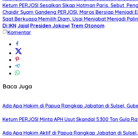
Ketum PERJOSI Sesalkan Sikap Hotman Paris, Sebut Peng
Chaidir Syam Gandeng PERJOSI, Maros Bersiap Menjadi Ep
Saat Berkuasa Memilih Diam, Usai Menjabat Menjadi Palin
Di IKN
Jajal
Presiden Jokowi
Trem Otonom
Komentar
Baca Juga
Ada Apa Hakim di Papua Rangkap Jabatan di Sulsel, Gu
Ketum PERJOSI Minta APH Usut Skandal 5.300 Ton Gula Raf
Ada Apa Hakim Aktif di Papua Rangkap Jabatan di Sulse