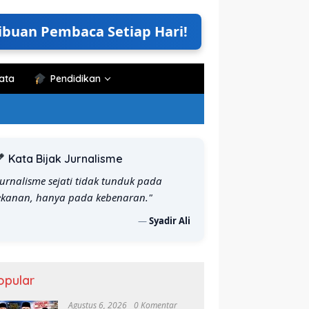
ibuan Pembaca Setiap Hari!
ata
Pendidikan
Kata Bijak Jurnalisme
Jurnalisme sejati tidak tunduk pada
ekanan, hanya pada kebenaran."
—
Syadir Ali
opular
Agustus 6, 2026
0 Komentar