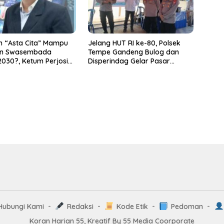
h “Asta Cita” Mampu
Jelang HUT RI ke-80, Polsek
n Swasembada
Tempe Gandeng Bulog dan
030?, Ketum Perjosi
Disperindag Gelar Pasar
 Risiko Tata Kelola
Murah, 3 Ton Beras Ludes
Hubungi Kami
Redaksi
Kode Etik
Pedoman
Koran Harian 55, Kreatif By 55 Media Coorporate