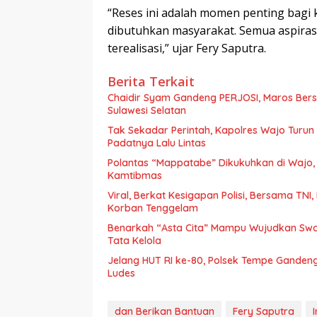
“Reses ini adalah momen penting bag
dibutuhkan masyarakat. Semua aspirasi
terealisasi,” ujar Fery Saputra.
Berita Terkait
Chaidir Syam Gandeng PERJOSI, Maros Bersi
Sulawesi Selatan
Tak Sekadar Perintah, Kapolres Wajo Turun 
Padatnya Lalu Lintas
Polantas “Mappatabe” Dikukuhkan di Wajo, 
Kamtibmas
Viral, Berkat Kesigapan Polisi, Bersama TN
Korban Tenggelam
Benarkah “Asta Cita” Mampu Wujudkan Swa
Tata Kelola
Jelang HUT RI ke-80, Polsek Tempe Gandeng
Ludes
dan Berikan Bantuan
Fery Saputra