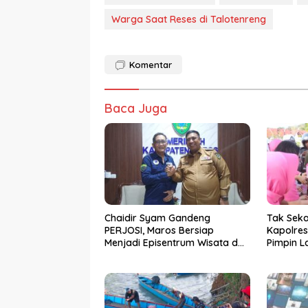
Warga Saat Reses di Talotenreng
Komentar
Baca Juga
Chaidir Syam Gandeng
Tak Seka
PERJOSI, Maros Bersiap
Kapolres
Menjadi Episentrum Wisata dan
Pimpin L
Pelayanan Publik Sulawesi
Takjil d
Selatan
Lintas