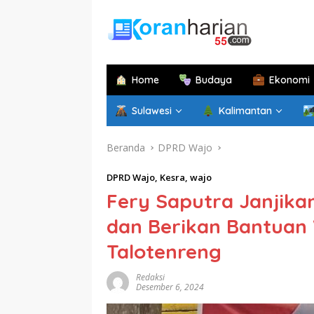
Langsung
ke
konten
Home
Budaya
Ekonomi
Sulawesi
Kalimantan
Beranda
DPRD Wajo
DPRD Wajo
,
Kesra
,
wajo
Fery Saputra Janjika
dan Berikan Bantuan 
Talotenreng
Redaksi
Desember 6, 2024