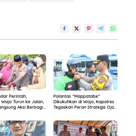
dar Perintah,
Polantas “Mappatabe”
 Wajo Turun ke Jalan,
Dikukuhkan di Wajo, Kapolres
angsung Aksi Berbagi
Tegaskan Peran Strategis Ojol
i Tengah Padatnya Lalu
Jaga Kamtibmas