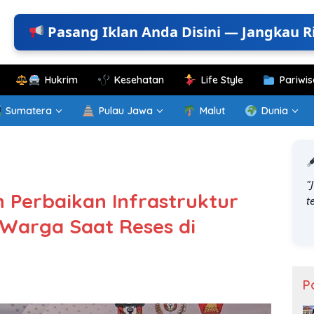
Pasang Iklan Anda Disini — Jangkau R
Hukrim
Kesehatan
Life Style
Pariwis
Sumatera
Pulau Jawa
Malut
Dunia
"
n Perbaikan Infrastruktur
t
Warga Saat Reses di
P