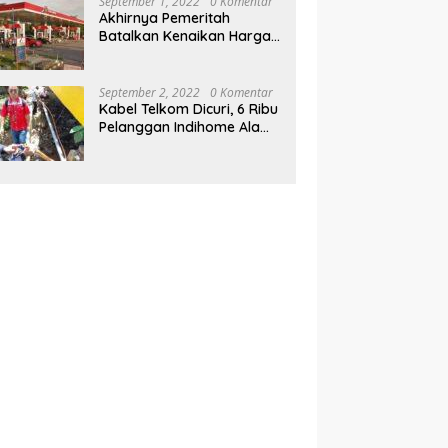
September 1, 2022
0 Komentar
Akhirnya Pemeritah
Batalkan Kenaikan Harga
BBM, Pertamax Turbo,
Pertamina Dex dan Dexlite
Turun , Ini Daftarnya
September 2, 2022
0 Komentar
Kabel Telkom Dicuri, 6 Ribu
Pelanggan Indihome Alami
Gangguan Kendari