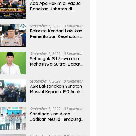
Ada Apa Hakim di Papua
Rangkap Jabatan di
Sulsel, Gubernur dan
Sekprov Bungkam, Ketum
PERJOSI Desak KY – MA
September 1, 2022
0 Komentar
Turun Tangan
Polresta Kendari Lakukan
Pemeriksaan Kesehatan
Gratis dan Berbagi Jumat
Berkah
September 1, 2022
0 Komentar
Sebanyak 191 Siswa dan
Mahasiswa Sultra, Dapat
Beasiswa Dari Be-ASR
September 1, 2022
0 Komentar
ASR Laksanakan Sunatan
Massal Kepada 150 Anak
di Pantai Nambo
September 1, 2022
0 Komentar
Sandiaga Uno Akan
Jadikan Mesjid Terapung
Al Alam Kendari, Sebagai
Objek Wisata