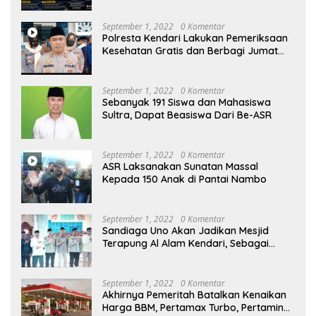
Desak KY – MA Turun Tangan
September 1, 2022
0 Komentar
Polresta Kendari Lakukan Pemeriksaan
Kesehatan Gratis dan Berbagi Jumat
Berkah
September 1, 2022
0 Komentar
Sebanyak 191 Siswa dan Mahasiswa
Sultra, Dapat Beasiswa Dari Be-ASR
September 1, 2022
0 Komentar
ASR Laksanakan Sunatan Massal
Kepada 150 Anak di Pantai Nambo
September 1, 2022
0 Komentar
Sandiaga Uno Akan Jadikan Mesjid
Terapung Al Alam Kendari, Sebagai
Objek Wisata
September 1, 2022
0 Komentar
Akhirnya Pemeritah Batalkan Kenaikan
Harga BBM, Pertamax Turbo, Pertamina