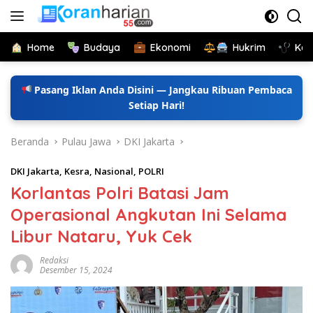
Langsung
ke
konten
Home
Budaya
Ekonomi
Hukrim
Kes
Pasang Iklan Anda Disini — Jangkau Ribuan Pembaca
Setiap Hari!
Beranda
Pulau Jawa
DKI Jakarta
DKI Jakarta
,
Kesra
,
Nasional
,
POLRI
Korlantas Polri Batasi Jam
Operasional Angkutan Ini Selama
Libur Nataru, Yuk Cek
Redaksi
Desember 15, 2024