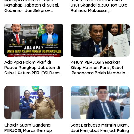
Rangkap Jabatan di Sulsel,
Usut Skandal 5.300 Ton Gula
Gubernur dan Sekprov
Rafinasi Makassar,
Bungkam, Ketum PERJOSI
Terungkap Ditahun 2017 Oleh
Desak KY – MA Turun Tangan
Satgas Pangan Polri.
Ada Apa Hakim Aktif di
Ketum PERJOSI Sesalkan
Papua Rangkap Jabatan di
Sikap Hotman Paris, Sebut
Sulsel, Ketum PERJOSI Desak
Pengacara Boleh Membela
KY-MA Turun Tangan.
Klien, Tetapi Tidak Boleh
Merendahkan Profesi
Wartawan
Chaidir Syam Gandeng
Saat Berkuasa Memilih Diam,
PERJOSI, Maros Bersiap
Usai Menjabat Menjadi Paling