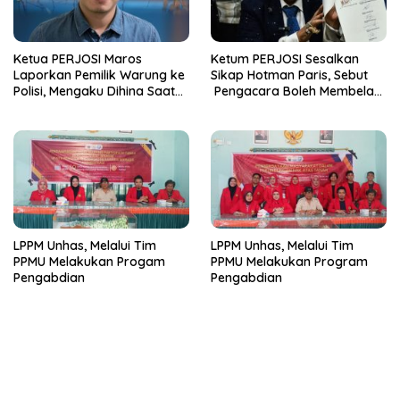
Ketua PERJOSI Maros
Ketum PERJOSI Sesalkan
Laporkan Pemilik Warung ke
Sikap Hotman Paris, Sebut
Polisi, Mengaku Dihina Saat
Pengacara Boleh Membela
Menginvestigasi Dugaan
Klien, Tetapi Tidak Boleh
Prostitusi
Merendahkan Profesi
Wartawan
LPPM Unhas, Melalui Tim
LPPM Unhas, Melalui Tim
PPMU Melakukan Progam
PPMU Melakukan Program
Pengabdian
Pengabdian