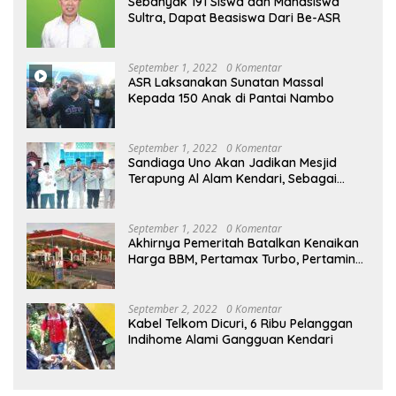
Sebanyak 191 Siswa dan Mahasiswa
Sultra, Dapat Beasiswa Dari Be-ASR
September 1, 2022
0 Komentar
ASR Laksanakan Sunatan Massal
Kepada 150 Anak di Pantai Nambo
September 1, 2022
0 Komentar
Sandiaga Uno Akan Jadikan Mesjid
Terapung Al Alam Kendari, Sebagai
Objek Wisata
September 1, 2022
0 Komentar
Akhirnya Pemeritah Batalkan Kenaikan
Harga BBM, Pertamax Turbo, Pertamina
Dex dan Dexlite Turun , Ini Daftarnya
September 2, 2022
0 Komentar
Kabel Telkom Dicuri, 6 Ribu Pelanggan
Indihome Alami Gangguan Kendari