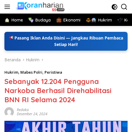
Langsung
ke
konten
Home
Budaya
Ekonomi
Hukrim
Kes
Pasang Iklan Anda Disini — Jangkau Ribuan Pembaca
Setiap Hari!
Beranda
Hukrim
Hukrim
,
Mabes Polri
,
Peristiwa
Sebanyak 12.204 Pengguna
Narkoba Berhasil Direhabilitasi
BNN RI Selama 2024
Redaksi
Desember 24, 2024