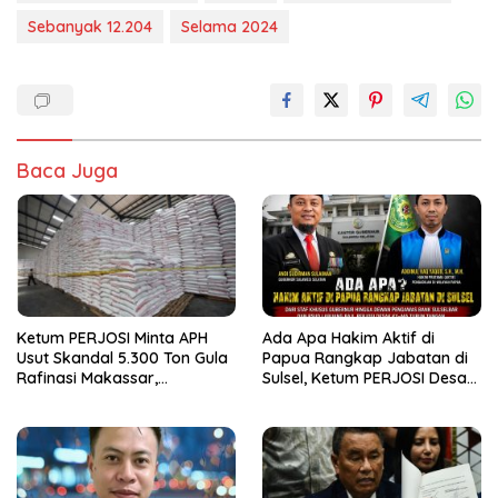
Sebanyak 12.204
Selama 2024
Baca Juga
Ketum PERJOSI Minta APH
Ada Apa Hakim Aktif di
Usut Skandal 5.300 Ton Gula
Papua Rangkap Jabatan di
Rafinasi Makassar,
Sulsel, Ketum PERJOSI Desak
Terungkap Ditahun 2017 Oleh
KY-MA Turun Tangan.
Satgas Pangan Polri.