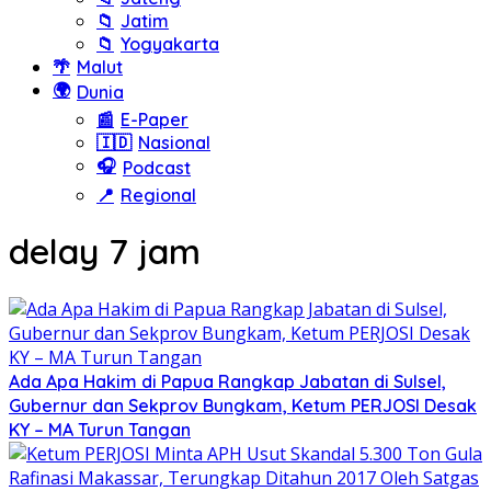
📁
Jatim
📁
Yogyakarta
🌴
Malut
🌍
Dunia
📰
E-Paper
🇮🇩
Nasional
🎧
Podcast
📍
Regional
delay 7 jam
Ada Apa Hakim di Papua Rangkap Jabatan di Sulsel,
Gubernur dan Sekprov Bungkam, Ketum PERJOSI Desak
KY – MA Turun Tangan