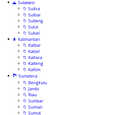
🌋
Sulawesi
📁
Sultra
📁
Sulbar
📁
Sulteng
📁
Sulut
📁
Sulsel
🌲
Kalimantan
📁
Kalbar
📁
Kalsel
📁
Kaltara
📁
Kalteng
📁
Kaltim
🏞️
Sumatera
📁
Bengkulu
📁
Jambi
📁
Riau
📁
Sumbar
📁
Sumsel
📁
Sumut