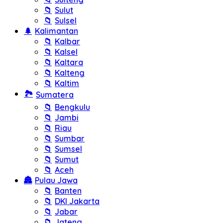
📁
Sulut
📁
Sulsel
🌲
Kalimantan
📁
Kalbar
📁
Kalsel
📁
Kaltara
📁
Kalteng
📁
Kaltim
🏞️
Sumatera
📁
Bengkulu
📁
Jambi
📁
Riau
📁
Sumbar
📁
Sumsel
📁
Sumut
📁
Aceh
🏯
Pulau Jawa
📁
Banten
📁
DKI Jakarta
📁
Jabar
📁
Jateng