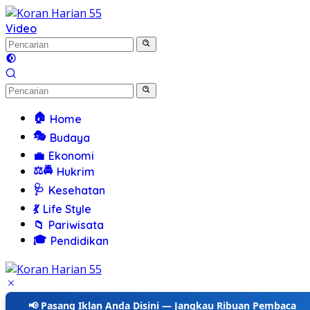
Langsung
ke
Video
konten
🏠
Home
🎭
Budaya
💼
Ekonomi
⚖️🚔
Hukrim
🩺
Kesehatan
💃
Life Style
📁
Pariwisata
🎓
Pendidikan
📢 Pasang Iklan Anda Disini — Jangkau Ribuan Pembaca