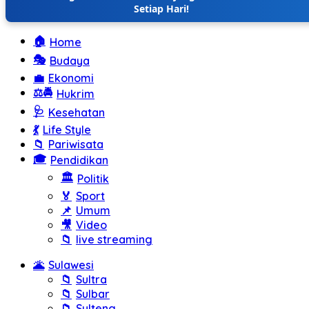
Setiap Hari!
🏠
Home
🎭
Budaya
💼
Ekonomi
⚖️🚔
Hukrim
🩺
Kesehatan
💃
Life Style
📁
Pariwisata
🎓
Pendidikan
🏛️
Politik
🏅
Sport
📌
Umum
🎥
Video
📁
live streaming
🌋
Sulawesi
📁
Sultra
📁
Sulbar
📁
Sulteng