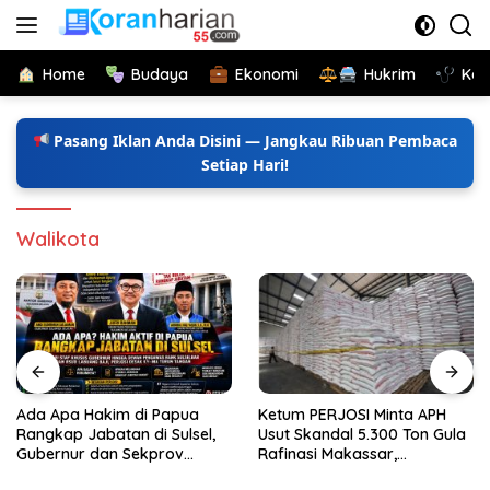
Langsung
ke
konten
Home
Budaya
Ekonomi
Hukrim
Kes
Pasang Iklan Anda Disini — Jangkau Ribuan Pembaca
Setiap Hari!
Walikota
Ada Apa Hakim di Papua
Ketum PERJOSI Minta APH
Rangkap Jabatan di Sulsel,
Usut Skandal 5.300 Ton Gula
Gubernur dan Sekprov
Rafinasi Makassar,
Bungkam, Ketum PERJOSI
Terungkap Ditahun 2017 Oleh