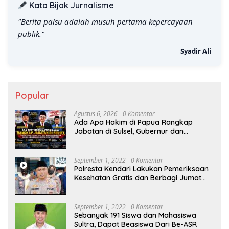
Kata Bijak Jurnalisme
"Wartawan hebat bukan yang cepat menulis, tapi yang
tajam menganalisis."
—
Syadir Ali
Popular
Agustus 6, 2026
0 Komentar
Ada Apa Hakim di Papua Rangkap
Jabatan di Sulsel, Gubernur dan
Sekprov Bungkam, Ketum PERJOSI
Desak KY – MA Turun Tangan
September 1, 2022
0 Komentar
Polresta Kendari Lakukan Pemeriksaan
Kesehatan Gratis dan Berbagi Jumat
Berkah
September 1, 2022
0 Komentar
Sebanyak 191 Siswa dan Mahasiswa
Sultra, Dapat Beasiswa Dari Be-ASR